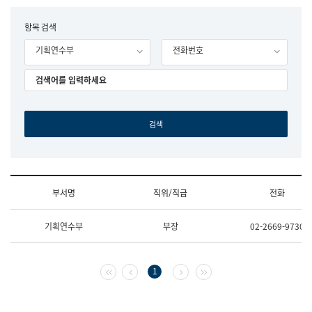
립
국
F
항목 검색
어
o
원
기획연수부
전화번호
r
조
m
직
도
국
어
원
원
장
기
획
연
수
부서명
직위/직급
전화
부
기
조
획
기획연수부
부장
02-2669-9730
직
운
및
영
업
과
무
공
첫 페이지
이전 페이지
다음 페이지
마지막 페이지
1
소
공
개
언
(부
어
서
과