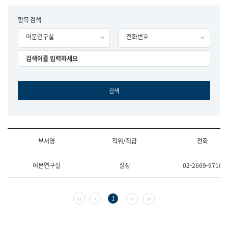
립
국
F
항목 검색
어
o
원
어문연구실
전화번호
r
조
m
직
도
국
어
원
원
장
기
획
연
수
부서명
직위/직급
전화
부
기
조
획
어문연구실
실장
02-2669-9710
직
운
및
영
업
과
무
공
첫 페이지
이전 페이지
다음 페이지
마지막 페이지
1
소
공
개
언
(부
어
서
과