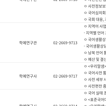
ㅇ 사전정보보
ㅇ 국어심의회
ㅇ 국회 대응,
ㅇ 지역어 사
- 지역별 언어
ㅇ 국어생활상
학예연구관
02-2669-9713
- 국어생활상담
ㅇ 남북 언어 
ㅇ 예산 및 결산(
ㅇ <우리말샘>
ㅇ 국어사전 통
학예연구사
02-2669-9717
ㅇ 사전 세부 사
ㅇ 사전편찬 
ㅇ 국어 실태 
ㅇ <표준국어