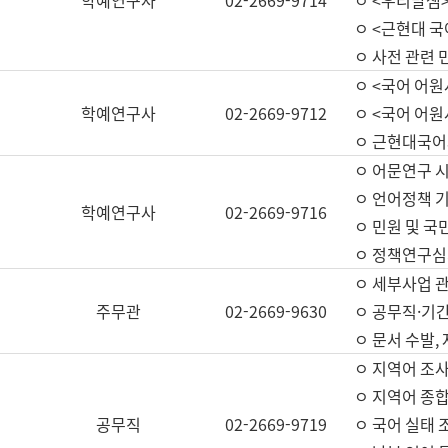
학예연구사
02-2669-9714
ㅇ <우리말샘>
ㅇ <근현대 
ㅇ 사전 관련 
ㅇ <국어 어원
학예연구사
02-2669-9712
ㅇ <국어 어원
ㅇ 근현대국어
ㅇ 어문연구 시
ㅇ 언어정책 기
학예연구사
02-2669-9716
ㅇ 민원 및 국
ㅇ 정책연구심
ㅇ 세부사업 관리
주무관
02-2669-9630
ㅇ 공무직·기간
ㅇ 문서 수발,
ㅇ 지역어 조사
ㅇ 지역어 종합
공무직
02-2669-9719
ㅇ 국어 실태 