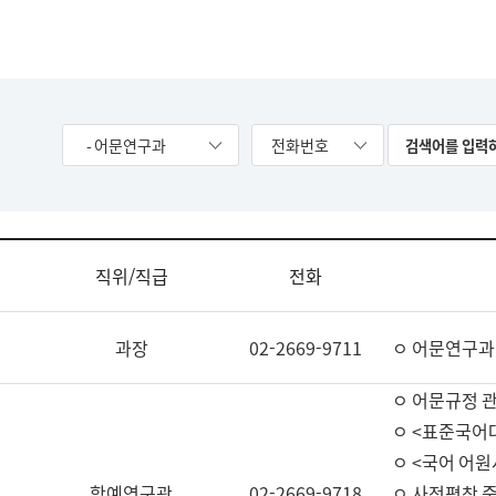
- 어문연구과
전화번호
직위/직급
전화
과장
02-2669-9711
ㅇ 어문연구과
ㅇ 어문규정 
ㅇ <표준국어
ㅇ <국어 어원
학예연구관
02-2669-9718
ㅇ 사전편찬 