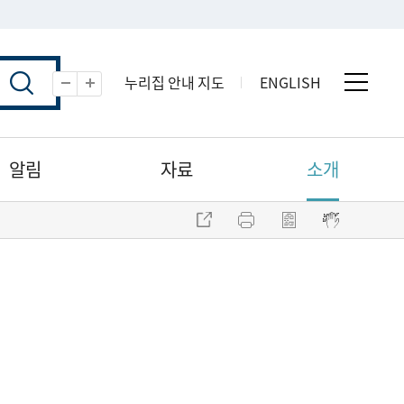
누리집 안내 지도
ENGLISH
전체 
축소
확대
알림
자료
소개
주소 복사
프린트
점자파일 내려받기
점자뷰어 보