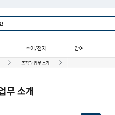
수어/점자
참여
조직과 업무 소개
바로가기
바로가기
업무 소개