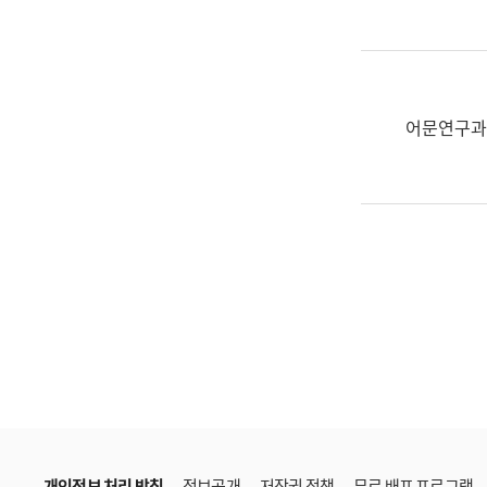
한
국
어
진
흥
어문연구과
과
수
어
점
자
진
흥
과
개인정보 처리 방침
정보공개
저작권 정책
무료 배포 프로그램