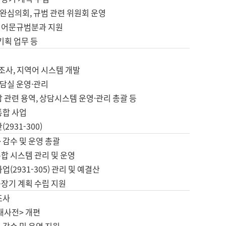
완심의회, 규범 관련 위원회 운영
 어문규범분과 지원
 기획 업무 등
업
 조사, 지역어 시스템 개발
담실 운영·관리
 관련 용역, 상담시스템 운영·관리 총괄 등
통합 사업
2931-300)
 감수 및 운영 총괄
합 시스템 관리 및 운영
업(2931-305) 관리 및 예결산
중장기 계획 수립 지원
조사
대사전> 개편