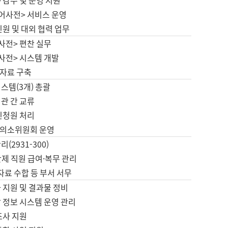
 감수 및 운영 지원
국어사전> 서비스 운영
민원 및 대외 협력 업무
사전> 편찬 실무
사전> 시스템 개발
자료 구축
스템(3개) 총괄
관 간 교류
민청원 처리
의소위원회 운영
(2931-300)
제 직원 급여·복무 관리
 자료 수합 등 부서 서무
 지원 및 결과물 정비
 정보 시스템 운영 관리
조사 지원