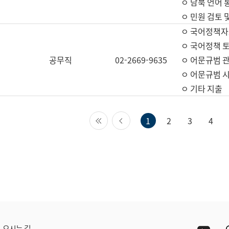
ㅇ 남북 언어 
ㅇ 민원 검토 
ㅇ 국어정책자
ㅇ 국어정책 
공무직
02-2669-9635
ㅇ 어문규범 
ㅇ 어문규범 
ㅇ 기타 지출
첫 페이지
이전 페이지
1
2
3
4
Yout
오시는 길