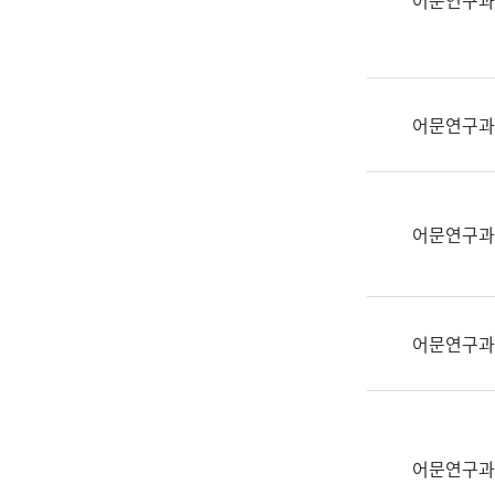
어문연구과
실
어
문
연
구
어문연구과
과
어
문
연
어문연구과
구
과
(사
전
어문연구과
팀)
언
어
정
보
어문연구과
과