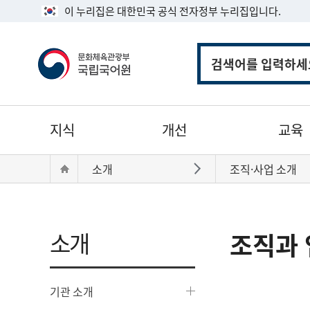
이 누리집은 대한민국 공식 전자정부 누리집입니다.
통
합
검
색
주
지식
개선
교육
메
뉴
현
Home
소개
조직·사업 소개
바로가기
재
위
치:
소개
조직과 
기관 소개