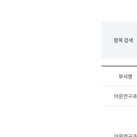
국
립
국
어
원
F
항목 검색
조
o
직
r
도
m
국
어
부서명
원
원
조
장
어문연구과
직
기
및
획
업
연
무
수
소
부
개
기
어문연구과