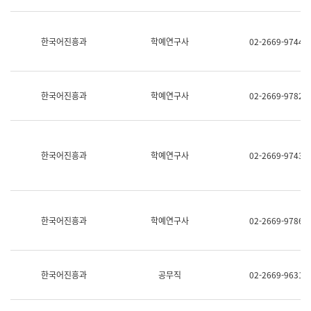
명,
교
직
육
위/
연
한국어진흥과
학예연구사
02-2669-9744
직
수
급,
과
전
어
화,
문
담
연
한국어진흥과
학예연구사
02-2669-9782
당
구
업
실
무)
어
문
연
한국어진흥과
학예연구사
02-2669-9743
구
과
어
문
연
한국어진흥과
학예연구사
02-2669-9786
구
과
(사
전
팀)
한국어진흥과
공무직
02-2669-9631
언
어
정