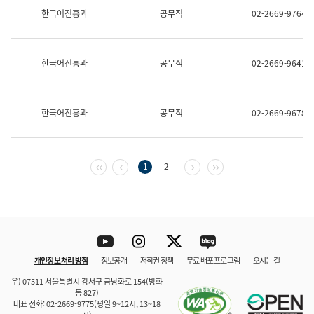
보
한국어진흥과
공무직
02-2669-9764
과
한
국
어
한국어진흥과
공무직
02-2669-9641
진
흥
과
수
한국어진흥과
공무직
02-2669-9678
어
점
자
진
흥
첫 페이지
이전 페이지
다음 페이지
마지막 페이지
1
2
과
Youtube
Instagram
Twitter
blog
개인정보 처리 방침
정보공개
저작권 정책
무료 배포 프로그램
오시는 길
바로 가기
문체부와 소속기관
우) 07511 서울특별시 강서구 금낭화로 154(방화
동 827)
대표 전화: 02-2669-9775(평일 9~12시, 13~18