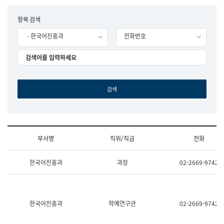
립
국
F
항목 검색
어
o
원
- 한국어진흥과
전화번호
r
조
m
직
도
국
어
원
원
장
기
획
연
수
부서명
직위/직급
전화
부
기
조
획
한국어진흥과
과장
02-2669-9742
직
운
및
영
업
과
무
공
소
공
한국어진흥과
학예연구관
02-2669-9742
개
언
(부
어
서
과