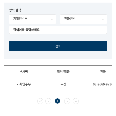
립
국
F
항목 검색
어
o
원
기획연수부
전화번호
r
조
m
직
도
국
어
원
원
장
기
획
연
수
부서명
직위/직급
전화
부
기
조
획
기획연수부
부장
02-2669-9730
직
운
및
영
업
과
무
공
첫 페이지
이전 페이지
다음 페이지
마지막 페이지
1
소
공
개
언
(부
어
서
과