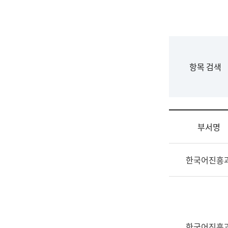
국
립
국
어
원
F
항목 검색
조
o
직
r
도
m
국
어
부서명
원
원
조
장
한국어진흥
직
기
및
획
업
연
무
수
소
부
개
기
한국어진흥