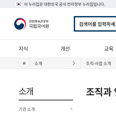
이 누리집은 대한민국 공식 전자정부 누리집입니다.
통
합
검
색
주
지식
개선
교육
메
뉴
현
Home
소개
조직·사업 소개
바로가기
재
위
치:
소개
조직과 
기관 소개