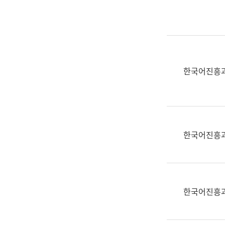
실
어
문
연
구
과
한국어진흥
어
문
연
구
과
한국어진흥
(사
전
팀)
언
어
한국어진흥
정
보
과