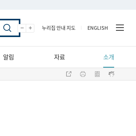
누리집 안내 지도
ENGLISH
전체 
축소
확대
알림
자료
소개
주소 복사
프린트
점자파일 내려받기
점자뷰어 보