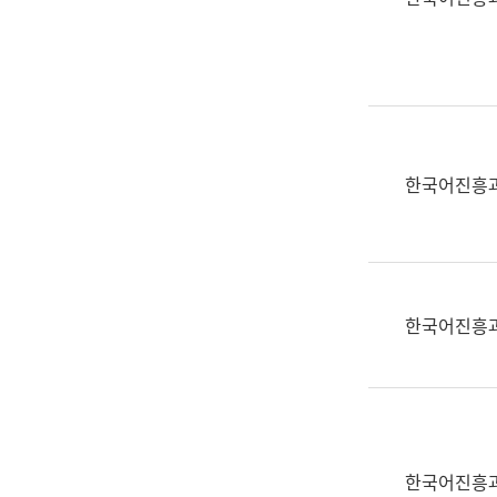
(부
획
서
운
명,
영
직
과
위/
공
직
공
급,
언
한국어진흥
전
어
화,
과
담
교
당
육
업
연
한국어진흥
무)
수
과
어
문
연
구
한국어진흥