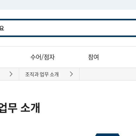
수어/점자
참여
조직과 업무 소개
바로가기
바로가기
업무 소개