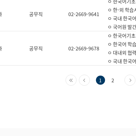
ㅇ 한국어기초
ㅇ 한-외 학습
과
공무직
02-2669-9641
ㅇ 국내 한국
ㅇ 국어원 발간
ㅇ 한국어기초
ㅇ 한국어 학
과
공무직
02-2669-9678
ㅇ 대내외 협력
ㅇ 국내 한국
첫 페이지
이전 페이지
1
2