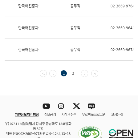
보
한국어진흥과
공무직
02-2669-9764
과
한
국
어
한국어진흥과
공무직
02-2669-9641
진
흥
과
수
한국어진흥과
공무직
02-2669-9678
어
점
자
진
흥
첫 페이지
이전 페이지
다음 페이지
마지막 페이지
1
2
과
Youtube
Instagram
Twitter
blog
개인정보 처리 방침
정보공개
저작권 정책
무료 배포 프로그램
오시는 길
바로 가기
문체부와 소속기관
우) 07511 서울특별시 강서구 금낭화로 154(방화
동 827)
대표 전화: 02-2669-9775(평일 9~12시, 13~18