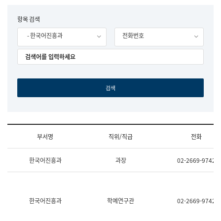
립
국
F
항목 검색
어
o
원
- 한국어진흥과
전화번호
r
조
m
직
도
국
어
원
원
장
기
획
연
수
부서명
직위/직급
전화
부
기
조
획
한국어진흥과
과장
02-2669-9742
직
운
및
영
업
과
무
공
소
공
한국어진흥과
학예연구관
02-2669-9742
개
언
(부
어
서
과