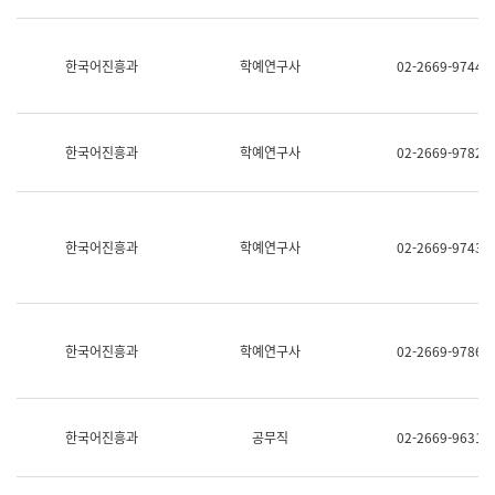
명,
교
직
육
위/
연
한국어진흥과
학예연구사
02-2669-9744
직
수
급,
과
전
어
화,
문
담
연
한국어진흥과
학예연구사
02-2669-9782
당
구
업
실
무)
어
문
연
한국어진흥과
학예연구사
02-2669-9743
구
과
어
문
연
한국어진흥과
학예연구사
02-2669-9786
구
과
(사
전
팀)
한국어진흥과
공무직
02-2669-9631
언
어
정