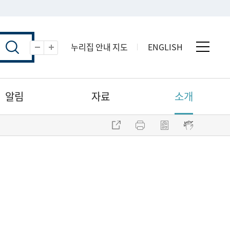
누리집 안내 지도
ENGLISH
전체 
축소
확대
알림
자료
소개
주소 복사
프린트
점자파일 내려받기
점자뷰어 보