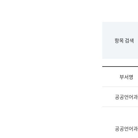
국
립
국
어
원
F
항목 검색
조
o
직
r
도
m
국
어
부서명
원
원
조
장
공공언어과
직
기
및
획
업
연
무
수
소
공공언어과
부
개
기