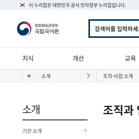
이 누리집은 대한민국 공식 전자정부 누리집입니다.
통
합
검
색
주
지식
개선
교육
메
뉴
현
Home
소개
조직·사업 소개
바로가기
재
위
치:
소개
조직과 
기관 소개