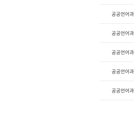
실
어
공공언어과
문
연
구
공공언어과
과
어
문
공공언어과
연
구
공공언어과
과
(사
전
공공언어과
팀)
언
어
정
보
과