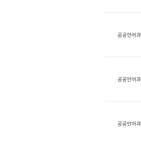
(부
획
서
운
명,
영
직
과
위/
공공언어과
공
직
공
급,
언
전
어
화,
과
담
교
공공언어과
당
육
업
연
무)
수
과
어
문
공공언어과
연
구