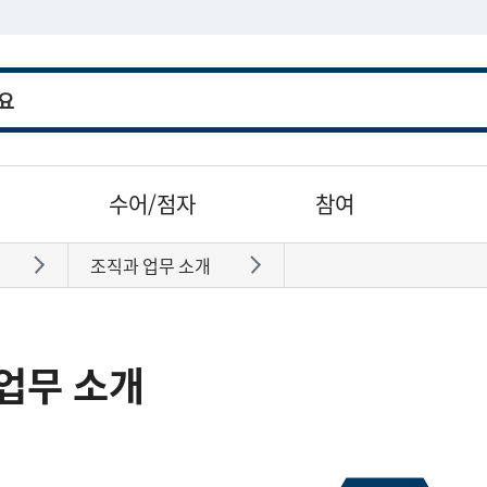
수어/점자
참여
조직과 업무 소개
바로가기
바로가기
업무 소개