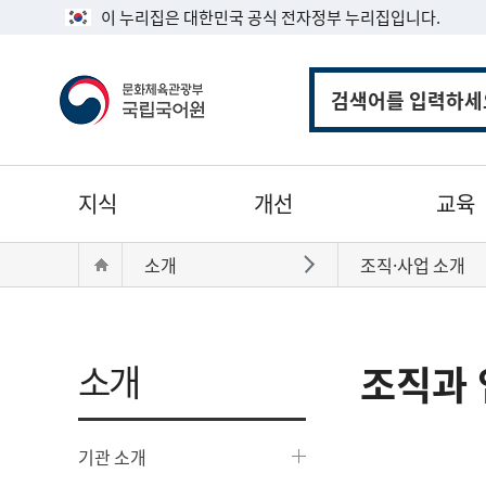
이 누리집은 대한민국 공식 전자정부 누리집입니다.
통
합
검
색
주
지식
개선
교육
메
뉴
현
Home
소개
조직·사업 소개
바로가기
재
위
치:
소개
조직과 
기관 소개