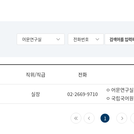
어문연구실
전화번호
직위/직급
전화
ㅇ 어문연구실
실장
02-2669-9710
ㅇ 국립국어원
첫 페이지
이전 페이지
다
1