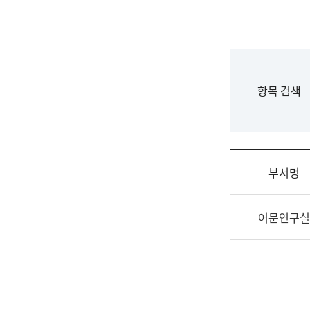
국
립
국
어
원
F
항목 검색
조
o
직
r
도
m
국
어
부서명
원
원
조
장
어문연구실
직
기
및
획
업
연
무
수
소
부
개
기