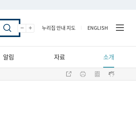
누리집 안내 지도
ENGLISH
전체 
축소
확대
알림
자료
소개
주소 복사
프린트
점자파일 내려받기
점자뷰어 보