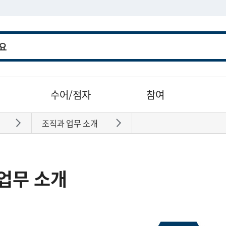
수어/점자
참여
조직과 업무 소개
바로가기
바로가기
업무 소개