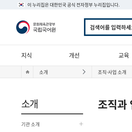
이 누리집은 대한민국 공식 전자정부 누리집입니다.
통
합
검
색
주
지식
개선
교육
메
뉴
현
Home
소개
조직·사업 소개
바로가기
재
위
치:
소개
조직과 
기관 소개