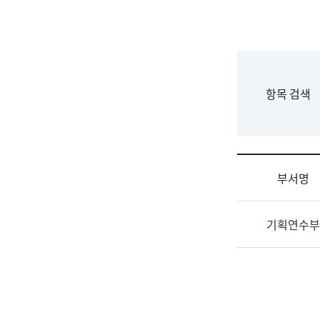
국
립
국
어
원
F
항목 검색
조
o
직
r
도
m
국
어
부서명
원
원
조
장
기획연수부
직
기
및
획
업
연
무
수
소
부
개
기