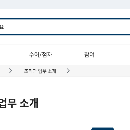
수어/점자
참여
조직과 업무 소개
바로가기
바로가기
업무 소개