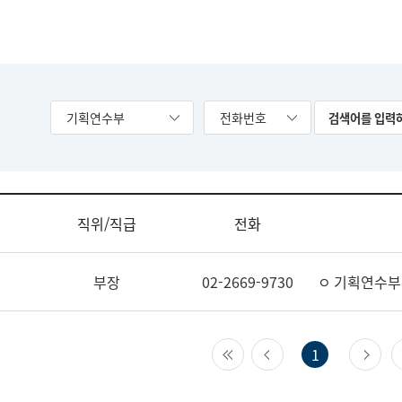
기획연수부
전화번호
직위/직급
전화
부장
02-2669-9730
ㅇ 기획연수부
첫 페이지
이전 페이지
다
1