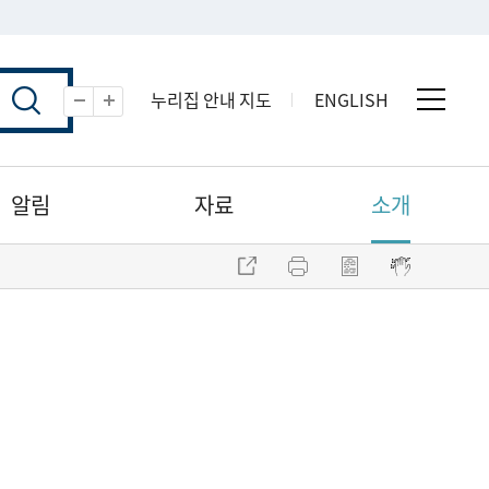
누리집 안내 지도
ENGLISH
전체 
축소
확대
알림
자료
소개
주소 복사
프린트
점자파일 내려받기
점자뷰어 보