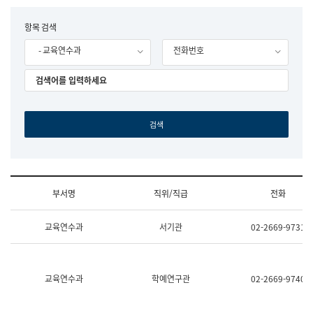
립
국
F
항목 검색
어
o
원
- 교육연수과
전화번호
r
조
m
직
도
국
어
원
원
장
기
획
연
수
부서명
직위/직급
전화
부
기
조
획
교육연수과
서기관
02-2669-9731
직
운
및
영
업
과
무
공
소
공
교육연수과
학예연구관
02-2669-9740
개
언
(부
어
서
과