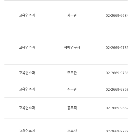
명,
교
직
육
위/
연
교육연수과
사무관
02-2669-9684
직
수
급,
과
전
어
화,
문
담
연
당
구
교육연수과
학예연구사
02-2669-9735
업
실
무)
어
문
연
구
교육연수과
주무관
02-2669-9736
과
어
문
교육연수과
주무관
02-2669-9758
연
구
과
(사
교육연수과
공무직
02-2669-9662
전
팀)
언
어
정
교육연수과
공무직
02-2669-9729