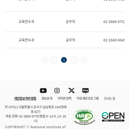
보
과
한
국
교육연수과
공무직
02-2669-9752
어
진
흥
과
교육연수과
공무직
02-2669-9645
수
어
점
자
첫 페이지
이전 페이지
다음 페이지
마지막 페이지
1
진
흥
과
Youtube
Instagram
Twitter
blog
개인정보 처리 방침
정보공개
저작권 정책
무료 배포 프로그램
오시는 길
바로 가기
문체부와 소속기관
우) 07511 서울특별시 강서구 금낭화로 154(방화
동 827)
대표 전화: 02-2669-9775(평일 9~12시, 13~18
시)
COPYRIGHT ⓒ National Institute of