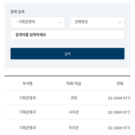
립
국
F
항목 검색
어
o
원
- 기획운영과
전화번호
r
조
m
직
도
국
어
원
원
장
기
획
연
수
부서명
직위/직급
전화
부
기
조
획
기획운영과
과장
02-2669-9770
직
운
및
영
업
과
기획운영과
사무관
02-2669-9772
무
공
소
공
개
언
기획운영과
주무관
02-2669-9774
(부
어
서
과