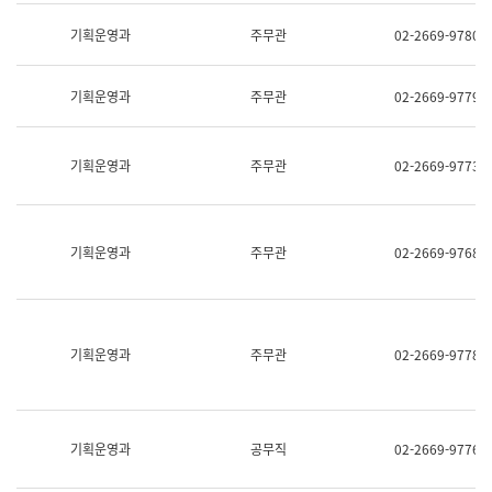
명,
교
직
기획운영과
주무관
02-2669-9780
육
위/
연
직
수
급,
과
기획운영과
주무관
02-2669-9779
전
어
화,
문
담
연
당
기획운영과
주무관
02-2669-9773
구
업
실
무)
어
문
연
기획운영과
주무관
02-2669-9768
구
과
어
문
연
구
기획운영과
주무관
02-2669-9778
과
(사
전
팀)
언
기획운영과
공무직
02-2669-9776
어
정