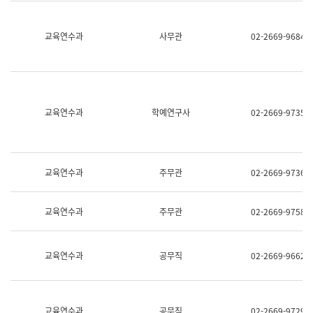
명,
교
직
육
위/
연
교육연수과
사무관
02-2669-9684
직
수
급,
과
전
어
화,
문
담
연
당
구
교육연수과
학예연구사
02-2669-9735
업
실
무)
어
문
연
구
교육연수과
주무관
02-2669-9736
과
어
문
교육연수과
주무관
02-2669-9758
연
구
과
(사
교육연수과
공무직
02-2669-9662
전
팀)
언
어
정
교육연수과
공무직
02-2669-9729