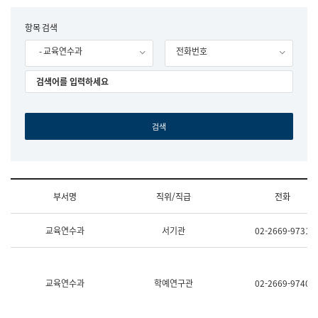
립
국
F
항목 검색
어
o
원
- 교육연수과
전화번호
r
조
m
직
도
국
어
원
원
장
기
획
연
수
부서명
직위/직급
전화
부
기
조
획
교육연수과
서기관
02-2669-9731
직
운
및
영
업
과
무
공
소
공
교육연수과
학예연구관
02-2669-9740
개
언
(부
어
서
과