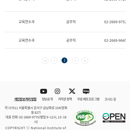
보
과
한
국
교육연수과
공무직
02-2669-9752
어
진
흥
과
교육연수과
공무직
02-2669-9645
수
어
점
자
첫 페이지
이전 페이지
다음 페이지
마지막 페이지
1
진
흥
과
Youtube
Instagram
Twitter
blog
개인정보 처리 방침
정보공개
저작권 정책
무료 배포 프로그램
오시는 길
바로 가기
문체부와 소속기관
우) 07511 서울특별시 강서구 금낭화로 154(방화
동 827)
대표 전화: 02-2669-9775(평일 9~12시, 13~18
시)
COPYRIGHT ⓒ National Institute of