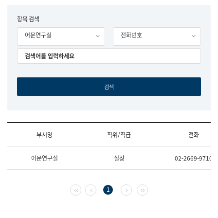
립
국
F
항목 검색
어
o
원
어문연구실
전화번호
r
조
m
직
도
국
어
원
원
장
기
획
연
수
부서명
직위/직급
전화
부
기
조
획
어문연구실
실장
02-2669-9710
직
운
및
영
업
과
무
공
첫 페이지
이전 페이지
다음 페이지
마지막 페이지
1
소
공
개
언
(부
어
서
과