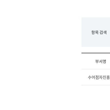
국
립
국
어
원
F
항목 검색
조
o
직
r
도
m
국
어
부서명
원
원
조
장
수어점자진흥
직
기
및
획
업
연
무
수
소
부
개
기