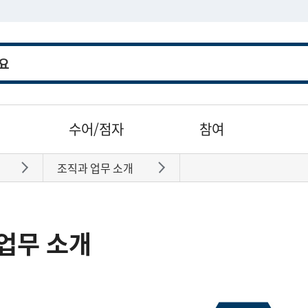
수어/점자
참여
조직과 업무 소개
바로가기
바로가기
업무 소개