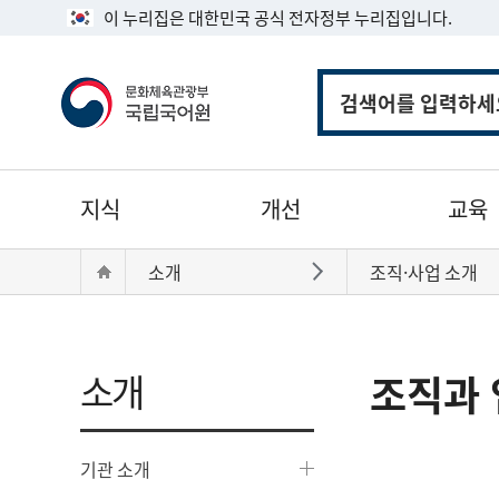
이 누리집은 대한민국 공식 전자정부 누리집입니다.
통
합
검
색
주
지식
개선
교육
메
뉴
현
Home
소개
조직·사업 소개
바로가기
재
위
치:
소개
조직과 
기관 소개