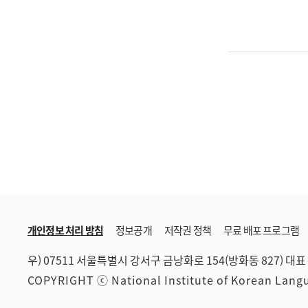
개인정보 처리 방침
정보공개
저작권 정책
무료 배포 프로그램
우) 07511 서울특별시 강서구 금낭화로 154(방화동 827)
대표 
COPYRIGHT ⓒ National Institute of Korean Lan