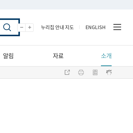
누리집 안내 지도
ENGLISH
전체 
축소
확대
알림
자료
소개
주소 복사
프린트
점자파일 내려받기
점자뷰어 보