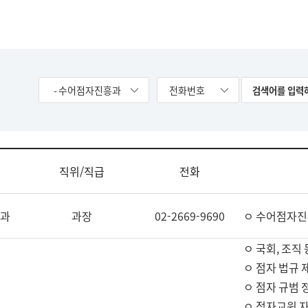
- 수어점자진흥과
전화번호
직위/직급
전화
과
과장
02-2669-9690
ㅇ 수어점자진
ㅇ 국회, 조직 
ㅇ 점자 법규 
ㅇ 점자 규범 
ㅇ 점자교원 