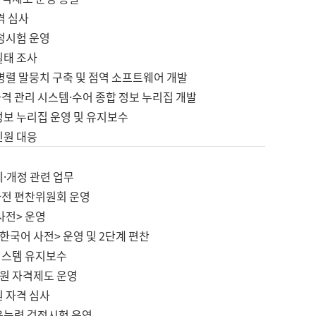
격 심사
검정시험 운영
실태 조사
병렬 말뭉치 구축 및 점역 소프트웨어 개발
격 관리 시스템·수어 종합 정보 누리집 개발
정보 누리집 운영 및 유지보수
민원 대응
제·개정 관련 업무
사전 편찬위원회 운영
사전> 운영
한국어 사전> 운영 및 2단계 편찬
시스템 유지보수
원 자격제도 운영
원 자격 심사
육능력 검정시험 운영