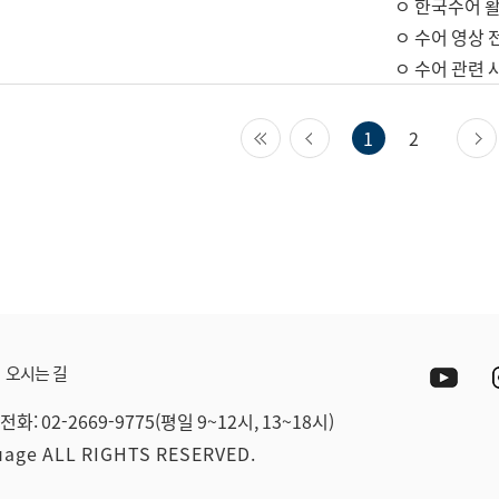
ㅇ 한국수어 활
ㅇ 수어 영상 
ㅇ 수어 관련 
첫 페이지
이전 페이지
1
2
Yout
오시는 길
전화: 02-2669-9775(평일 9~12시, 13~18시)
guage ALL RIGHTS RESERVED.