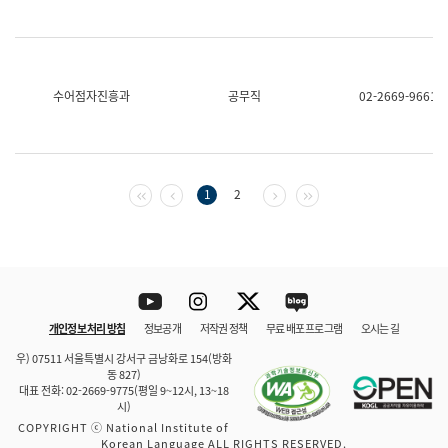
수어점자진흥과
공무직
02-2669-9661
첫 페이지
이전 페이지
다음 페이지
마지막 페이지
1
2
Youtube
Instagram
Twitter
blog
개인정보 처리 방침
정보공개
저작권 정책
무료 배포 프로그램
오시는 길
바로 가기
문체부와 소속기관
우) 07511 서울특별시 강서구 금낭화로 154(방화
동 827)
대표 전화: 02-2669-9775(평일 9~12시, 13~18
시)
COPYRIGHT ⓒ National Institute of
Korean Language ALL RIGHTS RESERVED.