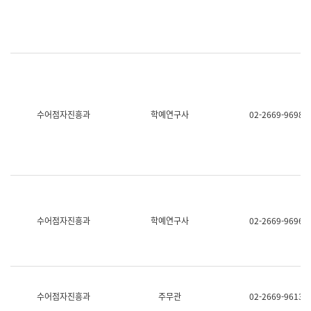
명,
교
직
육
위/
연
직
수
급,
과
전
어
화,
문
담
연
당
구
수어점자진흥과
학예연구사
02-2669-9698
업
실
무)
어
문
연
구
과
어
문
연
수어점자진흥과
학예연구사
02-2669-9696
구
과
(사
전
팀)
언
어
수어점자진흥과
주무관
02-2669-9613
정