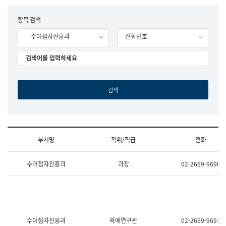
립
국
F
항목 검색
어
o
원
- 수어점자진흥과
전화번호
r
조
m
직
도
국
어
원
원
장
기
획
연
수
부서명
직위/직급
전화
부
기
조
획
수어점자진흥과
과장
02-2669-9690
직
운
및
영
업
과
무
공
소
공
개
언
(부
어
수어점자진흥과
학예연구관
02-2669-9691
서
과