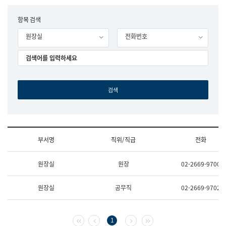
립
국
F
항목 검색
어
o
원
원장실
전화번호
r
조
m
직
도
국
어
원
원
장
기
획
연
수
부서명
직위/직급
전화
부
기
조
획
원장실
원장
02-2669-9700
직
운
및
영
업
과
원장실
공무직
02-2669-9702
무
공
소
공
개
언
(부
어
첫 페이지
이전 페이지
다음 페이지
마지막 페이지
1
서
과