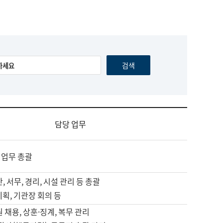
담당 업무
 업무 총괄
, 서무, 경리, 시설 관리 등 총괄
계획, 기관장 회의 등
원 채용, 상훈·징계, 복무 관리