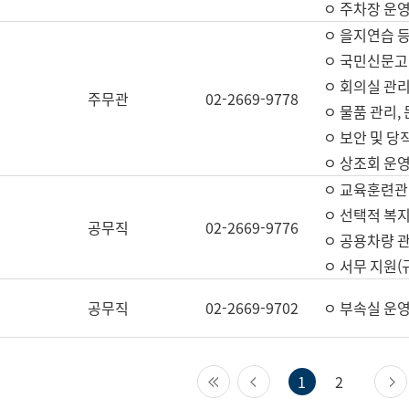
ㅇ 주차장 운
ㅇ 을지연습 
ㅇ 국민신문고,
ㅇ 회의실 관리
주무관
02-2669-9778
ㅇ 물품 관리,
ㅇ 보안 및 당
ㅇ 상조회 운
ㅇ 교육훈련관
ㅇ 선택적 복지
공무직
02-2669-9776
ㅇ 공용차량 관
ㅇ 서무 지원(
공무직
02-2669-9702
ㅇ 부속실 운
첫 페이지
이전 페이지
1
2