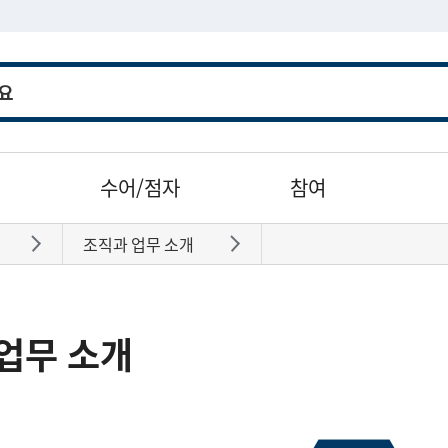
수어/점자
참여
조직과 업무 소개
바로가기
바로가기
업무 소개