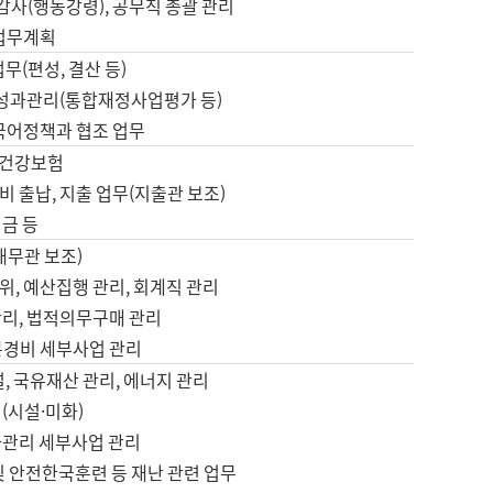
 감사(행동강령), 공무직 총괄 관리
 업무계획
업무(편성, 결산 등)
, 성과관리(통합재정사업평가 등)
 국어정책과 협조 업무
, 건강보험
 출납, 지출 업무(지출관 보조)
금 등
재무관 보조)
, 예산집행 관리, 회계직 관리
관리, 법적의무구매 관리
본경비 세부사업 관리
설, 국유재산 관리, 에너지 관리
(시설·미화)
사관리 세부사업 관리
및 안전한국훈련 등 재난 관련 업무