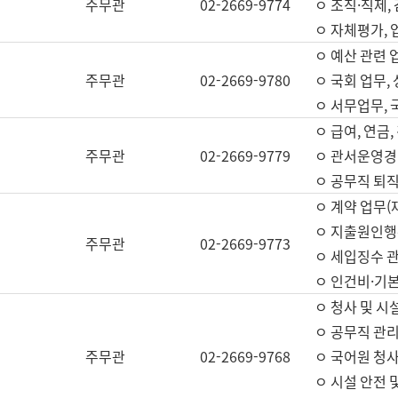
주무관
02-2669-9774
ㅇ 조직·직제,
ㅇ 자체평가,
ㅇ 예산 관련 
주무관
02-2669-9780
ㅇ 국회 업무
ㅇ 서무업무,
ㅇ 급여, 연금
주무관
02-2669-9779
ㅇ 관서운영경비
ㅇ 공무직 퇴직
ㅇ 계약 업무(
ㅇ 지출원인행위
주무관
02-2669-9773
ㅇ 세입징수 
ㅇ 인건비·기
ㅇ 청사 및 시
ㅇ 공무직 관리
주무관
02-2669-9768
ㅇ 국어원 청
ㅇ 시설 안전 