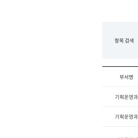
국
립
국
어
원
F
항목 검색
조
o
직
r
도
m
국
어
부서명
원
원
조
장
기획운영과
직
기
및
획
업
연
기획운영과
무
수
소
부
개
기