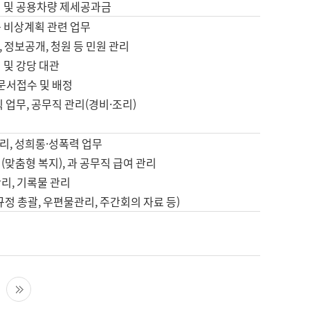
영 및 공용차량 제세공과금
등 비상계획 관련 업무
 정보공개, 청원 등 민원 관리
 및 강당 대관
 문서접수 및 배정
직 업무, 공무직 관리(경비·조리)
영
리, 성희롱·성폭력 업무
(맞춤형 복지), 과 공무직 급여 관리
리, 기록물 관리
규정 총괄, 우편물관리, 주간회의 자료 등)
영
다음 페이지
마지막 페이지