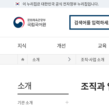
이 누리집은 대한민국 공식 전자정부 누리집입니다.
통
합
검
색
주
지식
개선
교육
메
뉴
현
Home
소개
조직·사업 소개
바로가기
재
위
치:
소개
조직과 
기관 소개