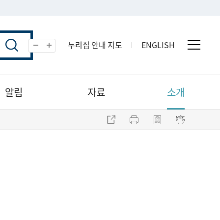
누리집 안내 지도
ENGLISH
전체 
축소
확대
알림
자료
소개
주소 복사
프린트
점자파일 내려받기
점자뷰어 보