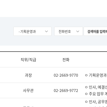
- 기획운영과
전화번호
직위/직급
전화
과장
02-2669-9770
ㅇ 기획운영과
ㅇ 인사, 예결산
사무관
02-2669-9772
ㅇ 주요 업무 
ㅇ 인사, 공무