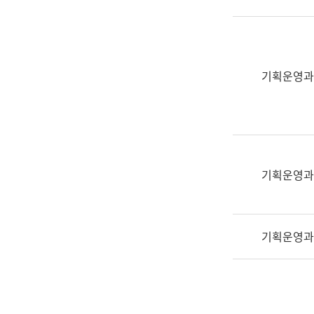
실
어
문
연
구
기획운영과
과
어
문
연
구
과
기획운영과
(사
전
팀)
기획운영과
언
어
정
보
과