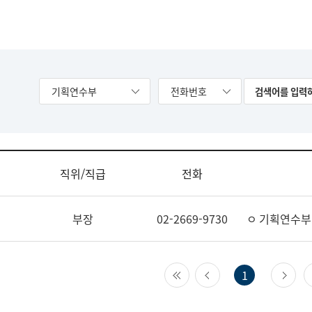
기획연수부
전화번호
직위/직급
전화
부장
02-2669-9730
ㅇ 기획연수부
첫 페이지
이전 페이지
다
1