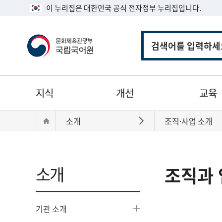
이 누리집은 대한민국 공식 전자정부 누리집입니다.
통
합
검
색
주
지식
개선
교육
메
뉴
현
Home
소개
조직·사업 소개
바로가기
재
위
치:
소개
조직과 
기관 소개