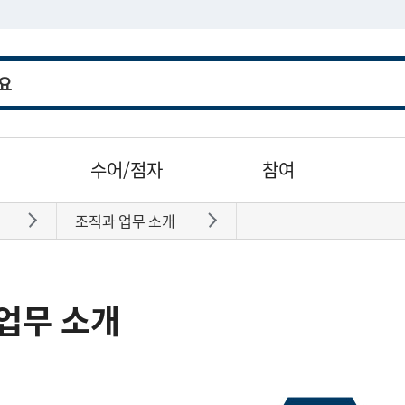
수어/점자
참여
조직과 업무 소개
바로가기
바로가기
업무 소개