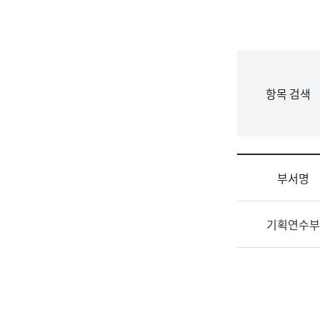
국
립
국
어
원
F
항목 검색
조
o
직
r
도
m
국
어
부서명
원
원
조
장
기획연수부
직
기
및
획
업
연
무
수
소
부
개
기