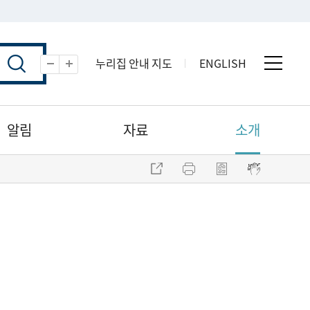
누리집 안내 지도
ENGLISH
전체 
축소
확대
알림
자료
소개
주소 복사
프린트
점자파일 내려받기
점자뷰어 보