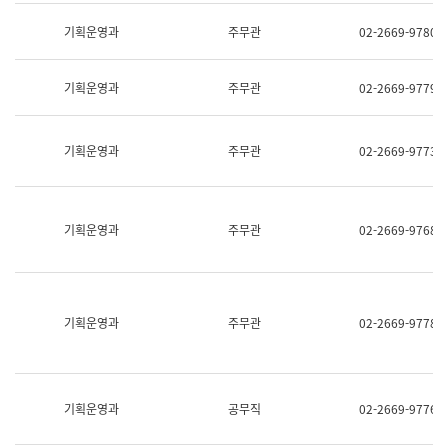
명,
교
직
기획운영과
주무관
02-2669-9780
육
위/
연
직
수
급,
과
기획운영과
주무관
02-2669-9779
전
어
화,
문
담
연
당
기획운영과
주무관
02-2669-9773
구
업
실
무)
어
문
연
기획운영과
주무관
02-2669-9768
구
과
어
문
연
구
기획운영과
주무관
02-2669-9778
과
(사
전
팀)
언
기획운영과
공무직
02-2669-9776
어
정