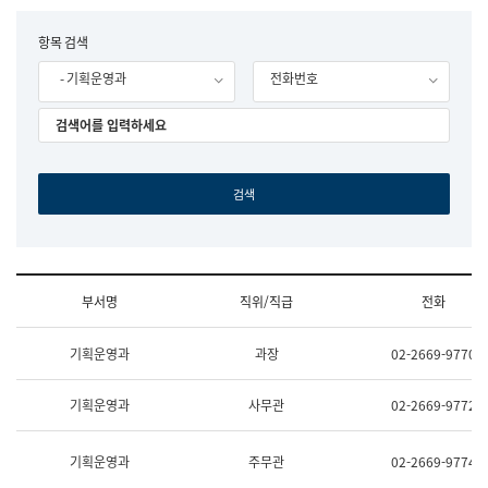
립
국
F
항목 검색
어
o
원
- 기획운영과
전화번호
r
조
m
직
도
국
어
원
원
장
기
획
연
수
부서명
직위/직급
전화
부
기
조
획
기획운영과
과장
02-2669-9770
직
운
및
영
업
과
기획운영과
사무관
02-2669-9772
무
공
소
공
개
언
기획운영과
주무관
02-2669-9774
(부
어
서
과