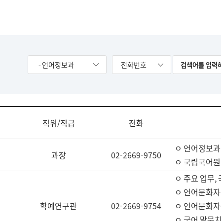
- 언어정보과
전화번호
직위/직급
전화
ㅇ 언어정보과
과장
02-2669-9750
ㅇ 국립국어원
ㅇ 주요 업무,
ㅇ 언어문화자
학예연구관
02-2669-9754
ㅇ 언어문화자
ㅇ 국어 말뭉치