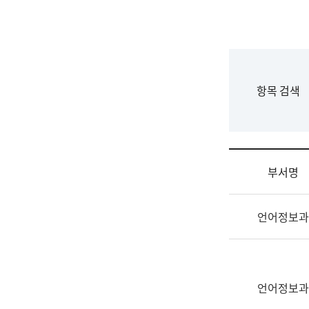
국
립
국
어
원
F
항목 검색
조
o
직
r
도
m
국
어
부서명
원
원
조
장
언어정보과
직
기
및
획
업
연
무
수
소
언어정보과
부
개
기