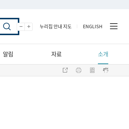
누리집 안내 지도
ENGLISH
전체 
축소
확대
알림
자료
소개
주소 복사
프린트
점자파일 내려받기
점자뷰어 보