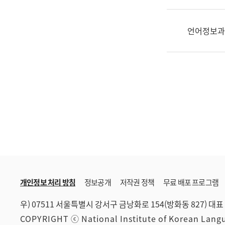
한
국
어
언어정보과
진
흥
과
수
어
점
자
진
흥
과
개인정보 처리 방침
정보공개
저작권 정책
무료 배포 프로그램
우) 07511 서울특별시 강서구 금낭화로 154(방화동 827)
대표 
COPYRIGHT ⓒ National Institute of Korean Lan