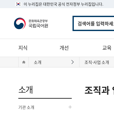
이 누리집은 대한민국 공식 전자정부 누리집입니다.
통
합
검
색
주
지식
개선
교육
메
뉴
현
Home
소개
조직·사업 소개
바로가기
재
위
치:
소개
조직과 
기관 소개