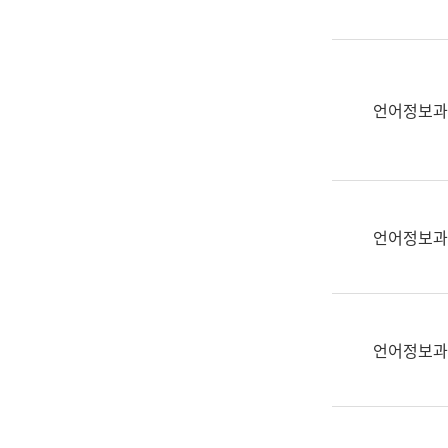
(부
획
서
운
명,
영
직
과
위/
언어정보과
공
직
공
급,
언
전
어
화,
과
담
교
언어정보과
당
육
업
연
무)
수
과
언어정보과
어
문
연
구