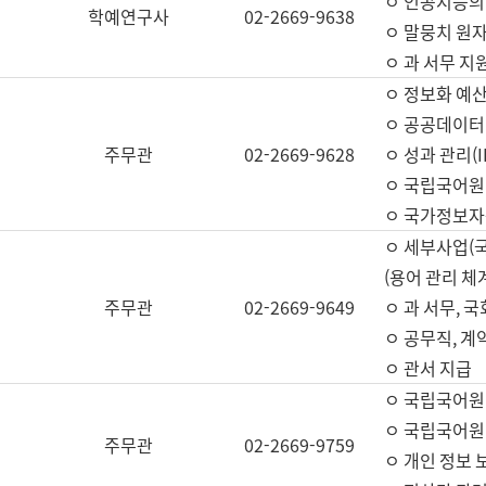
ㅇ 인공지능의
학예연구사
02-2669-9638
ㅇ 말뭉치 원자
ㅇ 과 서무 지
ㅇ 정보화 예산
ㅇ 공공데이터 
주무관
02-2669-9628
ㅇ 성과 관리(
ㅇ 국립국어원
ㅇ 국가정보자
ㅇ 세부사업(
(용어 관리 체
주무관
02-2669-9649
ㅇ 과 서무, 
ㅇ 공무직, 계
ㅇ 관서 지급
ㅇ 국립국어원
ㅇ 국립국어원
주무관
02-2669-9759
ㅇ 개인 정보 