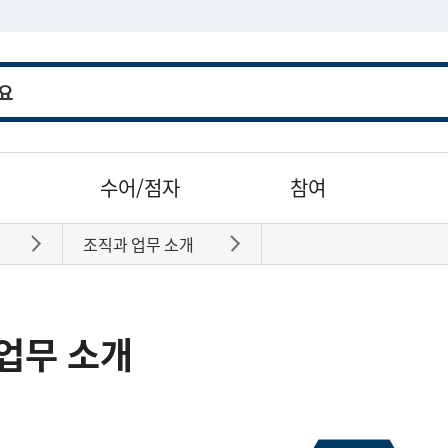
수어/점자
참여
조직과 업무 소개
바로가기
바로가기
업무 소개