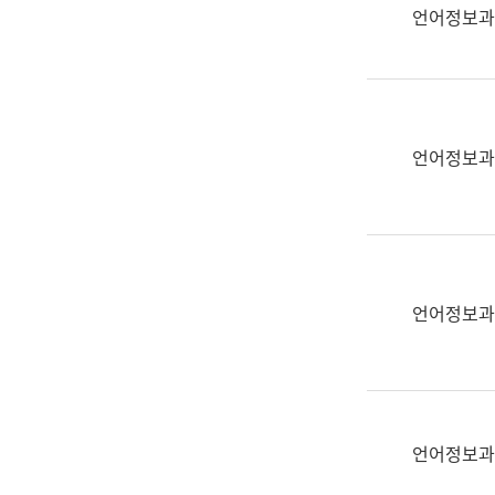
실
언어정보과
어
문
연
구
과
언어정보과
어
문
연
구
과
(사
언어정보과
전
팀)
언
어
정
언어정보과
보
과