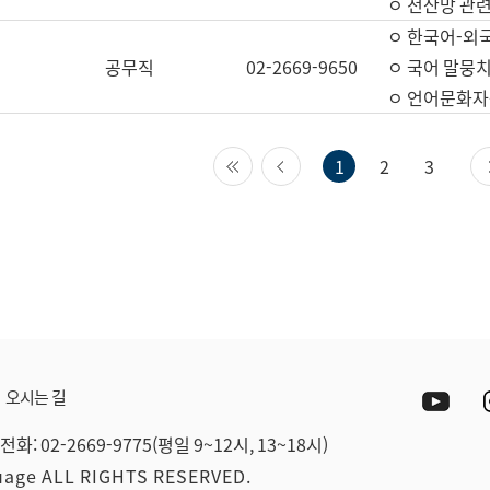
ㅇ 전산망 관련
ㅇ 한국어-외
공무직
02-2669-9650
ㅇ 국어 말뭉치
ㅇ 언어문화자원
첫 페이지
이전 페이지
1
2
3
Yout
오시는 길
전화: 02-2669-9775(평일 9~12시, 13~18시)
guage ALL RIGHTS RESERVED.