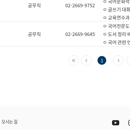
ㅇ 국어문화학
공무직
02-2669-9752
ㅇ 글쓰기 대회
ㅇ 교육연수과
ㅇ 국어전문도
공무직
02-2669-9645
ㅇ 도서 정리·
ㅇ 국어 관련
첫 페이지
이전 페이지
다
1
Yout
오시는 길