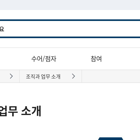
수어/점자
참여
조직과 업무 소개
바로가기
바로가기
업무 소개