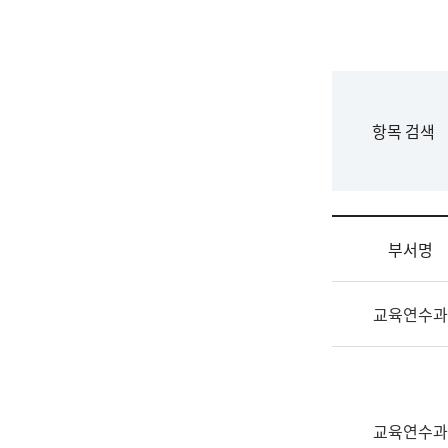
국
립
국
어
원
F
항목 검색
조
o
직
r
도
m
국
어
부서명
원
원
조
장
교육연수과
직
기
및
획
업
연
무
수
소
부
교육연수과
개
기