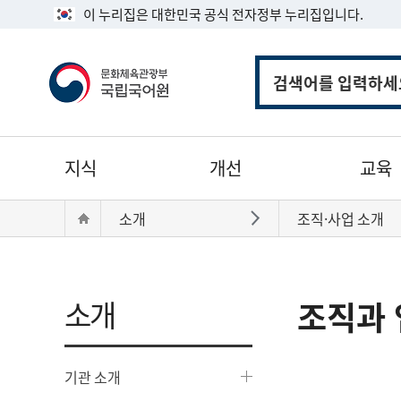
이 누리집은 대한민국 공식 전자정부 누리집입니다.
통
합
검
색
주
지식
개선
교육
메
뉴
현
Home
소개
조직·사업 소개
바로가기
재
위
치:
소개
조직과 
기관 소개