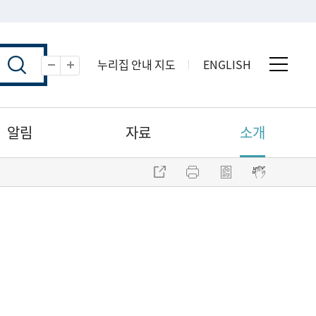
누리집 안내 지도
ENGLISH
전체 
축소
확대
알림
자료
소개
주소 복사
프린트
점자파일 내려받기
점자뷰어 보