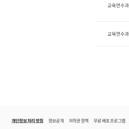
한
교육연수과
국
어
진
흥
교육연수과
과
수
어
점
자
진
흥
과
개인정보 처리 방침
정보공개
저작권 정책
무료 배포 프로그램