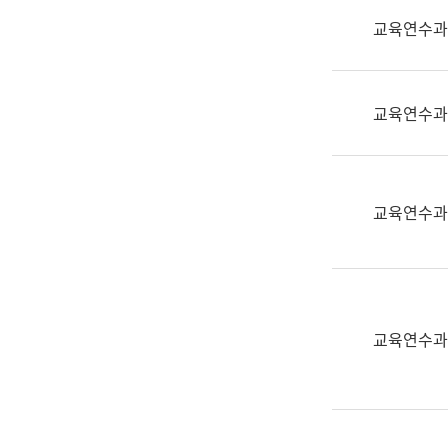
실
교육연수과
어
문
연
구
교육연수과
과
어
문
연
교육연수과
구
과
(사
전
팀)
교육연수과
언
어
정
보
과