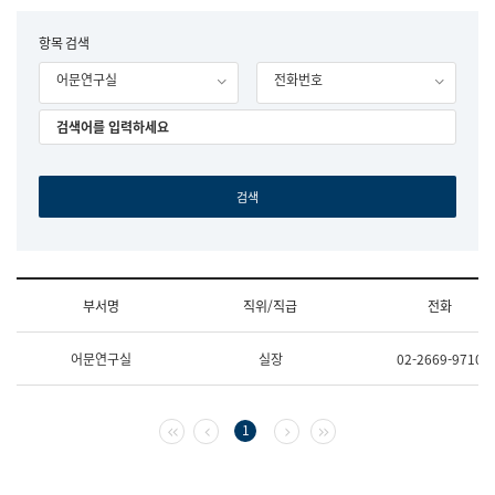
립
국
F
항목 검색
어
o
원
어문연구실
전화번호
r
조
m
직
도
국
어
원
원
장
기
획
연
수
부서명
직위/직급
전화
부
기
조
획
어문연구실
실장
02-2669-9710
직
운
및
영
업
과
무
공
첫 페이지
이전 페이지
다음 페이지
마지막 페이지
1
소
공
개
언
(부
어
서
과