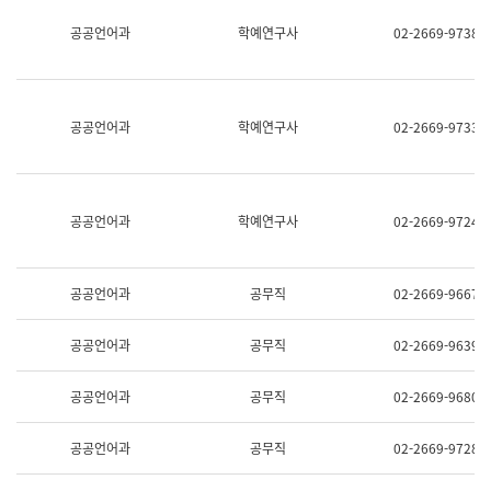
명,
교
공공언어과
학예연구사
02-2669-9738
직
육
위/
연
직
수
급,
과
전
어
공공언어과
학예연구사
02-2669-9733
화,
문
담
연
당
구
업
실
무)
어
공공언어과
학예연구사
02-2669-9724
문
연
구
과
공공언어과
공무직
02-2669-9667
어
문
연
공공언어과
공무직
02-2669-9639
구
과
(사
공공언어과
공무직
02-2669-9680
전
팀)
언
공공언어과
공무직
02-2669-9728
어
정