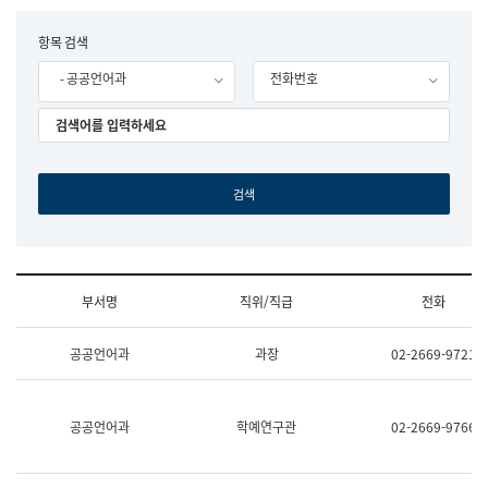
립
국
F
항목 검색
어
o
원
- 공공언어과
전화번호
r
조
m
직
도
국
어
원
원
장
기
획
연
수
부서명
직위/직급
전화
부
기
조
획
공공언어과
과장
02-2669-9721
직
운
및
영
업
과
무
공
공공언어과
학예연구관
02-2669-9766
소
공
개
언
(부
어
서
과