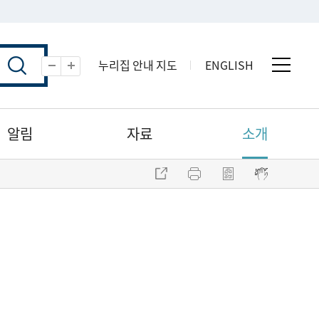
누리집 안내 지도
ENGLISH
전체 
축소
확대
알림
자료
소개
주소 복사
프린트
점자파일 내려받기
점자뷰어 보