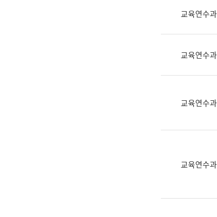
실
교육연수과
어
문
연
구
교육연수과
과
어
문
연
교육연수과
구
과
(사
전
팀)
교육연수과
언
어
정
보
과