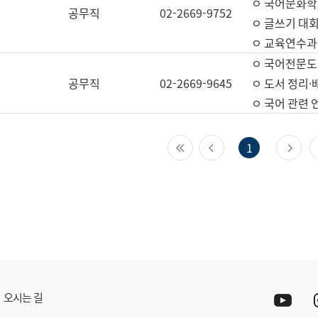
ㅇ 국어문화학
공무직
02-2669-9752
ㅇ 글쓰기 대회
ㅇ 교육연수과
ㅇ 국어전문도
공무직
02-2669-9645
ㅇ 도서 정리·
ㅇ 국어 관련
첫 페이지
이전 페이지
다
1
Yout
오시는 길