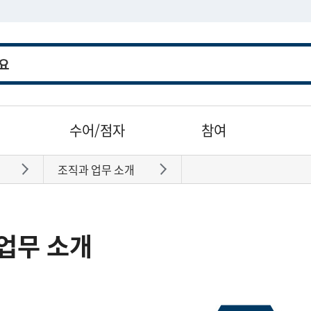
수어/점자
참여
조직과 업무 소개
바로가기
바로가기
업무 소개