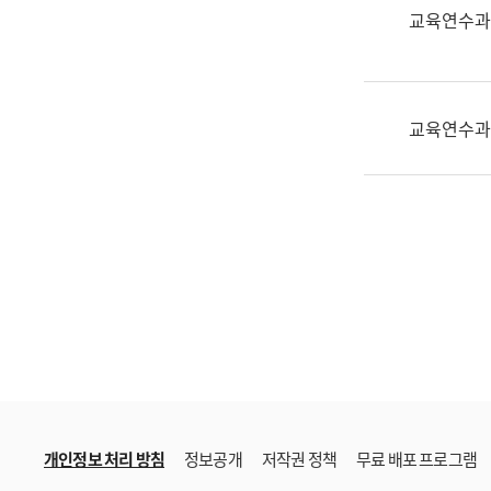
한
교육연수과
국
어
진
흥
교육연수과
과
수
어
점
자
진
흥
과
개인정보 처리 방침
정보공개
저작권 정책
무료 배포 프로그램