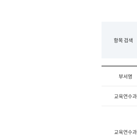
국
립
국
어
원
F
항목 검색
조
o
직
r
도
m
국
어
부서명
원
원
조
장
교육연수과
직
기
및
획
업
연
무
수
소
부
교육연수과
개
기