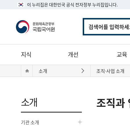
이 누리집은 대한민국 공식 전자정부 누리집입니다.
통
합
검
색
주
지식
개선
교육
메
뉴
현
Home
소개
조직·사업 소개
바로가기
재
위
치:
소개
조직과 
기관 소개