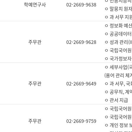
ㅇ 인공지능의
학예연구사
02-2669-9638
ㅇ 말뭉치 원자
ㅇ 과 서무 지
ㅇ 정보화 예산
ㅇ 공공데이터 
주무관
02-2669-9628
ㅇ 성과 관리(
ㅇ 국립국어원
ㅇ 국가정보자
ㅇ 세부사업(
(용어 관리 체
주무관
02-2669-9649
ㅇ 과 서무, 
ㅇ 공무직, 계
ㅇ 관서 지급
ㅇ 국립국어원
ㅇ 국립국어원
주무관
02-2669-9759
ㅇ 개인 정보 