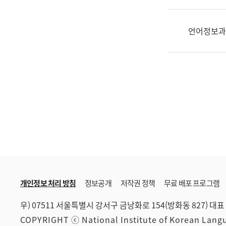
한
국
어
언어정보과
진
흥
과
수
어
점
자
진
흥
과
개인정보 처리 방침
정보공개
저작권 정책
무료 배포 프로그램
우) 07511 서울특별시 강서구 금낭화로 154(방화동 827)
대표 
COPYRIGHT ⓒ National Institute of Korean Lan