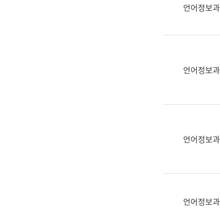
실
언어정보과
어
문
연
구
과
언어정보과
어
문
연
구
과
(사
언어정보과
전
팀)
언
어
정
언어정보과
보
과