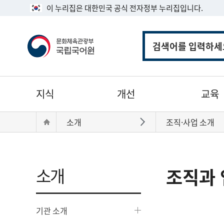
이 누리집은 대한민국 공식 전자정부 누리집입니다.
통
합
검
색
주
지식
개선
교육
메
뉴
현
Home
소개
조직·사업 소개
바로가기
재
위
치:
소개
조직과 
기관 소개