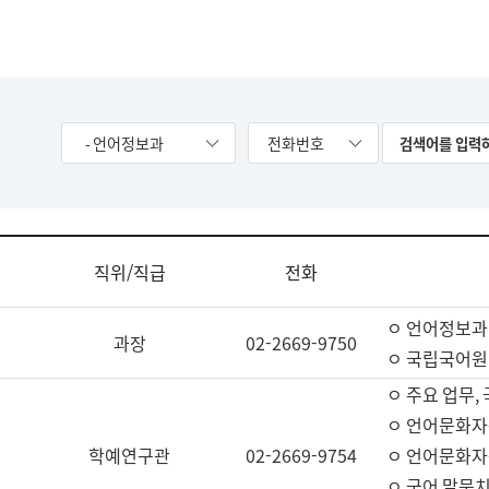
- 언어정보과
전화번호
직위/직급
전화
ㅇ 언어정보과
과장
02-2669-9750
ㅇ 국립국어원
ㅇ 주요 업무,
ㅇ 언어문화자
학예연구관
02-2669-9754
ㅇ 언어문화자
ㅇ 국어 말뭉치