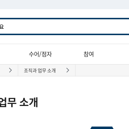
수어/점자
참여
조직과 업무 소개
바로가기
바로가기
업무 소개