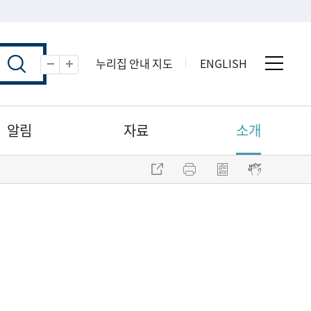
누리집 안내 지도
ENGLISH
전체 
축소
확대
알림
자료
소개
주소 복사
프린트
점자파일 내려받기
점자뷰어 보