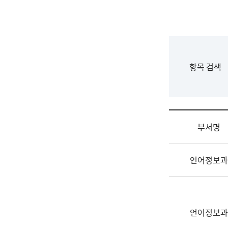
국
립
국
어
원
F
항목 검색
조
o
직
r
도
m
국
어
부서명
원
원
조
장
언어정보과
직
기
및
획
업
연
무
수
소
언어정보과
부
개
기