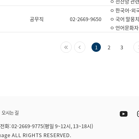
ㅇ 전산망 관련
ㅇ 한국어-외
공무직
02-2669-9650
ㅇ 국어 말뭉치
ㅇ 언어문화자원
첫 페이지
이전 페이지
1
2
3
Yout
오시는 길
전화: 02-2669-9775(평일 9~12시, 13~18시)
guage ALL RIGHTS RESERVED.