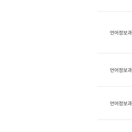
(부
획
서
운
명,
영
직
과
위/
언어정보과
공
직
공
급,
언
전
어
화,
과
담
교
언어정보과
당
육
업
연
무)
수
과
언어정보과
어
문
연
구