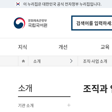
이 누리집은 대한민국 공식 전자정부 누리집입니다.
통
합
검
색
주
지식
개선
교육
메
뉴
현
Home
소개
조직·사업 소개
바로가기
재
위
치:
소개
조직과 
기관 소개