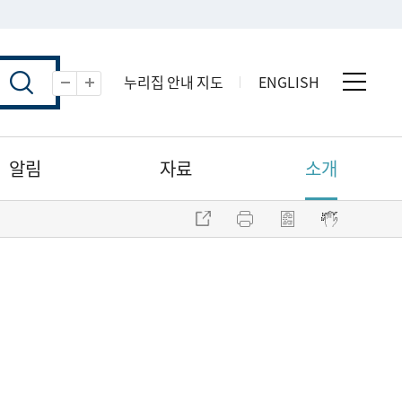
누리집 안내 지도
ENGLISH
전체 
축소
확대
알림
자료
소개
주소 복사
프린트
점자파일 내려받기
점자뷰어 보