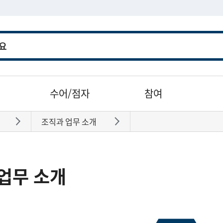
수어/점자
참여
조직과 업무 소개
바로가기
바로가기
업무 소개