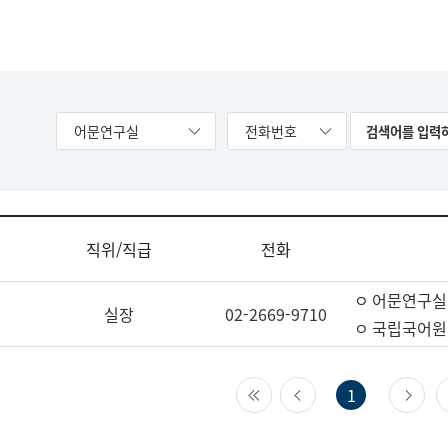
어문연구실
전화번호
직위/직급
전화
ㅇ 어문연구실
실장
02-2669-9710
ㅇ 국립국어원
첫 페이지
이전 페이지
다
1