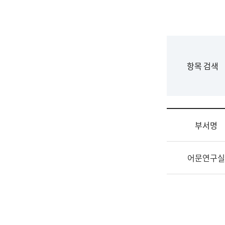
국
립
국
어
원
F
항목 검색
조
o
직
r
도
m
국
어
부서명
원
원
조
장
어문연구실
직
기
및
획
업
연
무
수
소
부
개
기