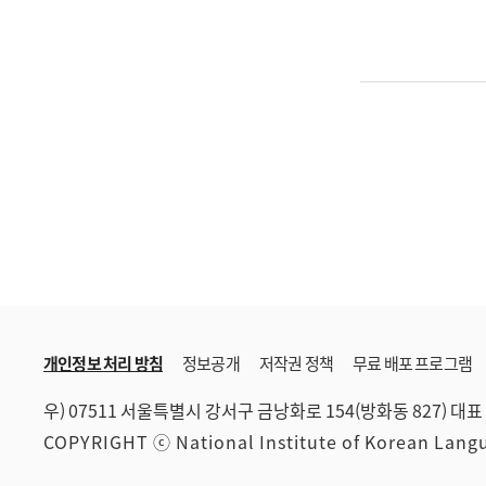
개인정보 처리 방침
정보공개
저작권 정책
무료 배포 프로그램
우) 07511 서울특별시 강서구 금낭화로 154(방화동 827)
대표 
COPYRIGHT ⓒ National Institute of Korean Lan