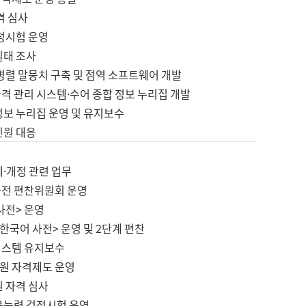
격 심사
검정시험 운영
실태 조사
병렬 말뭉치 구축 및 점역 소프트웨어 개발
격 관리 시스템·수어 종합 정보 누리집 개발
정보 누리집 운영 및 유지보수
민원 대응
제·개정 관련 업무
사전 편찬위원회 운영
사전> 운영
한국어 사전> 운영 및 2단계 편찬
시스템 유지보수
원 자격제도 운영
원 자격 심사
육능력 검정시험 운영