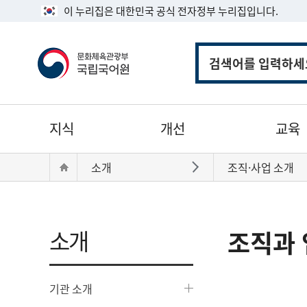
이 누리집은 대한민국 공식 전자정부 누리집입니다.
통
합
검
색
주
지식
개선
교육
메
뉴
현
Home
소개
조직·사업 소개
바로가기
재
위
치:
소개
조직과 
기관 소개