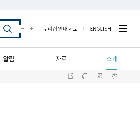
누리집 안내 지도
ENGLISH
전체 
축소
확대
알림
자료
소개
주소 복사
프린트
점자파일 내려받기
점자뷰어 보