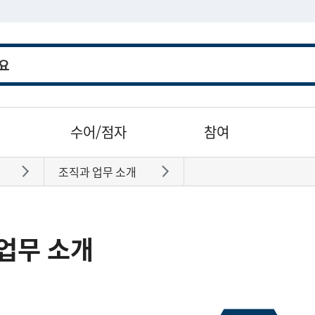
수어/점자
참여
조직과 업무 소개
바로가기
바로가기
업무 소개