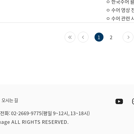
ㅇ 한국수어 활
ㅇ 수어 영상 
ㅇ 수어 관련 
첫 페이지
이전 페이지
1
2
Yout
오시는 길
전화: 02-2669-9775(평일 9~12시, 13~18시)
guage ALL RIGHTS RESERVED.