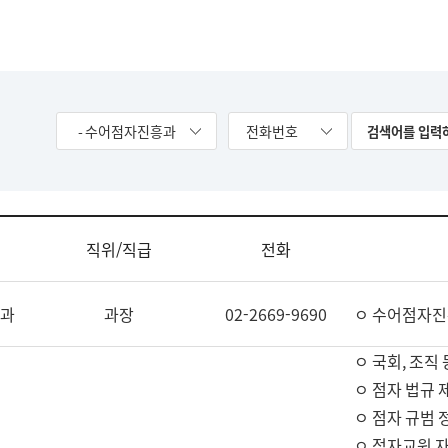
- 수어점자진흥과
전화번호
직위/직급
전화
과
과장
02-2669-9690
ㅇ 수어점자진
ㅇ 국회, 조직 
ㅇ 점자 법규 
ㅇ 점자 규범 
ㅇ 점자교원 