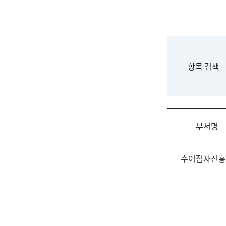
국
립
국
어
원
F
항목 검색
조
o
직
r
도
m
국
어
부서명
원
원
조
장
수어점자진흥
직
기
및
획
업
연
무
수
소
부
개
기