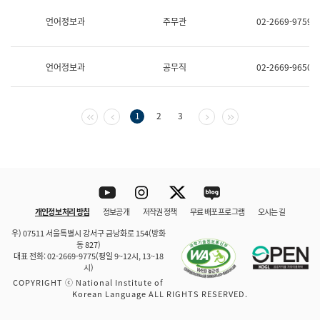
보
과
언어정보과
주무관
02-2669-9759
한
국
어
언어정보과
공무직
02-2669-9650
진
흥
과
수
첫 페이지
이전 페이지
다음 페이지
마지막 페이지
1
2
3
어
점
자
진
흥
과
Youtube
Instagram
Twitter
blog
개인정보 처리 방침
정보공개
저작권 정책
무료 배포 프로그램
오시는 길
바로 가기
문체부와 소속기관
우) 07511 서울특별시 강서구 금낭화로 154(방화
동 827)
대표 전화: 02-2669-9775(평일 9~12시, 13~18
시)
COPYRIGHT ⓒ National Institute of
Korean Language ALL RIGHTS RESERVED.