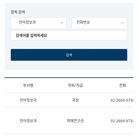
립
국
F
항목 검색
어
o
원
- 언어정보과
전화번호
r
조
m
직
도
국
어
원
원
장
기
획
연
수
부서명
직위/직급
전화
부
기
조
획
언어정보과
과장
02-2669-9750
직
운
및
영
업
과
무
공
언어정보과
학예연구관
02-2669-9754
소
공
개
언
(부
어
서
과