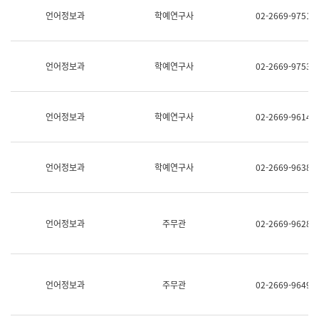
명,
교
언어정보과
학예연구사
02-2669-9751
직
육
위/
연
직
수
급,
과
언어정보과
학예연구사
02-2669-9753
전
어
화,
문
담
연
당
구
언어정보과
학예연구사
02-2669-9614
업
실
무)
어
문
연
언어정보과
학예연구사
02-2669-9638
구
과
어
문
연
언어정보과
주무관
02-2669-9628
구
과
(사
전
팀)
언어정보과
주무관
02-2669-9649
언
어
정