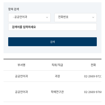
립
국
F
항목 검색
어
o
원
- 공공언어과
전화번호
r
조
m
직
도
국
어
원
원
장
기
획
연
수
부서명
직위/직급
전화
부
기
조
획
공공언어과
과장
02-2669-9721
직
운
및
영
업
과
무
공
공공언어과
학예연구관
02-2669-9766
소
공
개
언
(부
어
서
과