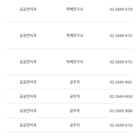
명,
교
공공언어과
학예연구사
02-2669-9738
직
육
위/
연
직
수
급,
과
전
어
공공언어과
학예연구사
02-2669-9733
화,
문
담
연
당
구
업
실
무)
어
공공언어과
학예연구사
02-2669-9724
문
연
구
과
공공언어과
공무직
02-2669-9667
어
문
연
공공언어과
공무직
02-2669-9639
구
과
(사
공공언어과
공무직
02-2669-9680
전
팀)
언
공공언어과
공무직
02-2669-9728
어
정