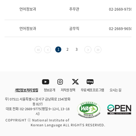
보
과
언어정보과
주무관
02-2669-9759
한
국
어
언어정보과
공무직
02-2669-9650
진
흥
과
수
첫 페이지
이전 페이지
다음 페이지
마지막 페이지
1
2
3
어
점
자
진
흥
과
Youtube
Instagram
Twitter
blog
개인정보 처리 방침
정보공개
저작권 정책
무료 배포 프로그램
오시는 길
바로 가기
문체부와 소속기관
우) 07511 서울특별시 강서구 금낭화로 154(방화
동 827)
대표 전화: 02-2669-9775(평일 9~12시, 13~18
시)
COPYRIGHT ⓒ National Institute of
Korean Language ALL RIGHTS RESERVED.