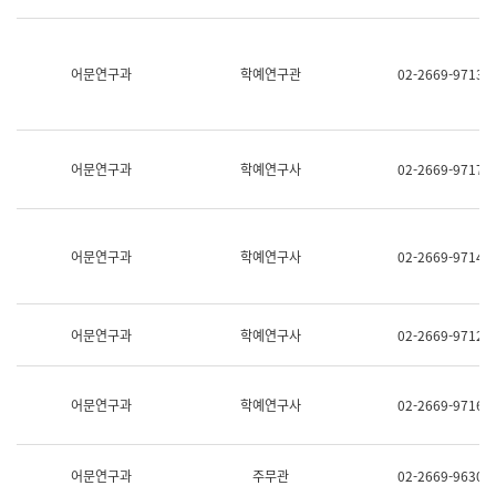
명,
교
직
육
위/
연
직
어문연구과
학예연구관
02-2669-9713
수
급,
과
전
어
화,
문
담
연
당
구
어문연구과
학예연구사
02-2669-9717
업
실
무)
어
문
연
어문연구과
학예연구사
02-2669-9714
구
과
어
문
어문연구과
학예연구사
02-2669-9712
연
구
과
(사
어문연구과
학예연구사
02-2669-9716
전
팀)
언
어
어문연구과
주무관
02-2669-9630
정