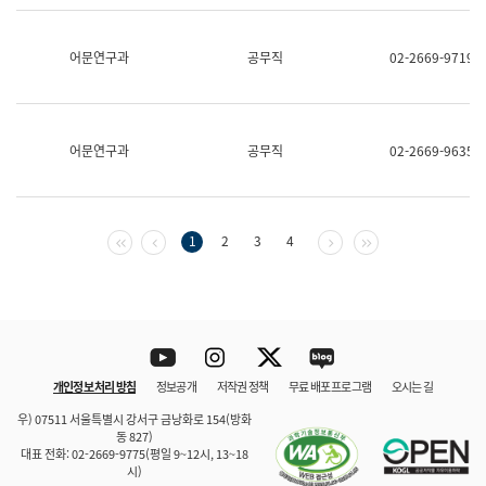
보
과
한
어문연구과
공무직
02-2669-9719
국
어
진
흥
과
어문연구과
공무직
02-2669-9635
수
어
점
자
진
첫 페이지
이전 페이지
다음 페이지
마지막 페이지
1
2
3
4
흥
과
Youtube
Instagram
Twitter
blog
개인정보 처리 방침
정보공개
저작권 정책
무료 배포 프로그램
오시는 길
바로 가기
문체부와 소속기관
우) 07511 서울특별시 강서구 금낭화로 154(방화
동 827)
대표 전화: 02-2669-9775(평일 9~12시, 13~18
시)