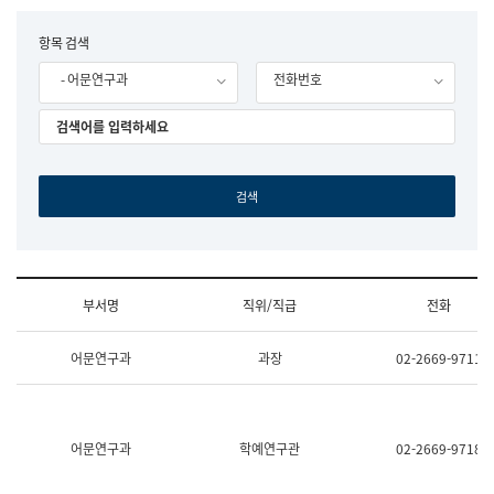
립
국
F
항목 검색
어
o
원
- 어문연구과
전화번호
r
조
m
직
도
국
어
원
원
장
기
획
연
수
부서명
직위/직급
전화
부
기
조
획
어문연구과
과장
02-2669-9711
직
운
및
영
업
과
무
공
소
공
어문연구과
학예연구관
02-2669-9718
개
언
(부
어
서
과