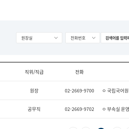
원장실
전화번호
직위/직급
전화
원장
02-2669-9700
ㅇ 국립국어원
공무직
02-2669-9702
ㅇ 부속실 운