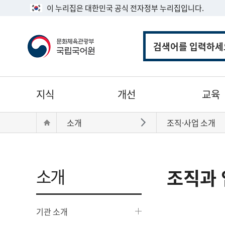
이 누리집은 대한민국 공식 전자정부 누리집입니다.
통
합
검
색
주
지식
개선
교육
메
뉴
현
Home
소개
조직·사업 소개
바로가기
재
위
치:
소개
조직과 
기관 소개