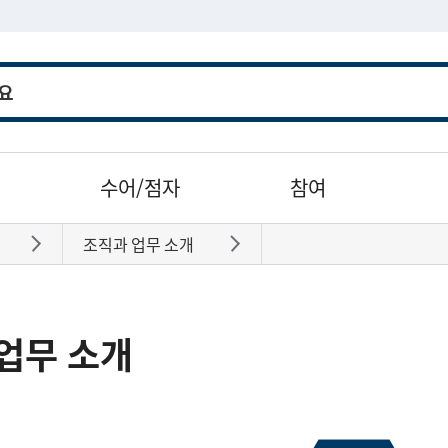
수어/점자
참여
조직과 업무 소개
바로가기
바로가기
업무 소개