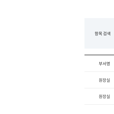
국
립
국
어
원
F
항목 검색
조
o
직
r
도
m
국
어
부서명
원
원
조
장
원장실
직
기
및
획
업
연
원장실
무
수
소
부
개
기