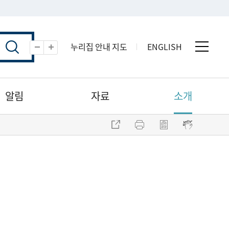
누리집 안내 지도
ENGLISH
전체 
축소
확대
알림
자료
소개
주소 복사
프린트
점자파일 내려받기
점자뷰어 보