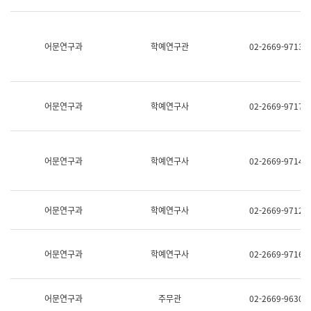
명,
교
직
육
위/
연
직
어문연구과
학예연구관
02-2669-9713
수
급,
과
전
어
화,
문
담
연
당
구
어문연구과
학예연구사
02-2669-9717
업
실
무)
어
문
연
어문연구과
학예연구사
02-2669-9714
구
과
어
문
어문연구과
학예연구사
02-2669-9712
연
구
과
(사
어문연구과
학예연구사
02-2669-9716
전
팀)
언
어
어문연구과
주무관
02-2669-9630
정