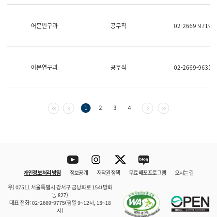
보
과
한
어문연구과
공무직
02-2669-9719
국
어
진
흥
과
어문연구과
공무직
02-2669-9635
수
어
점
자
진
첫 페이지
이전 페이지
다음 페이지
마지막 페이지
1
2
3
4
흥
과
Youtube
Instagram
Twitter
blog
개인정보 처리 방침
정보공개
저작권 정책
무료 배포 프로그램
오시는 길
바로 가기
문체부와 소속기관
우) 07511 서울특별시 강서구 금낭화로 154(방화
동 827)
대표 전화: 02-2669-9775(평일 9~12시, 13~18
시)