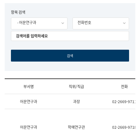
립
국
F
항목 검색
어
o
원
- 어문연구과
전화번호
r
조
m
직
도
국
어
원
원
장
기
획
연
수
부서명
직위/직급
전화
부
기
조
획
어문연구과
과장
02-2669-9711
직
운
및
영
업
과
무
공
소
공
어문연구과
학예연구관
02-2669-9718
개
언
(부
어
서
과