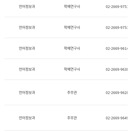
명,
교
언어정보과
학예연구사
02-2669-9751
직
육
위/
연
직
수
급,
과
언어정보과
학예연구사
02-2669-9753
전
어
화,
문
담
연
당
구
언어정보과
학예연구사
02-2669-9614
업
실
무)
어
문
연
언어정보과
학예연구사
02-2669-9638
구
과
어
문
연
언어정보과
주무관
02-2669-9628
구
과
(사
전
팀)
언어정보과
주무관
02-2669-9649
언
어
정