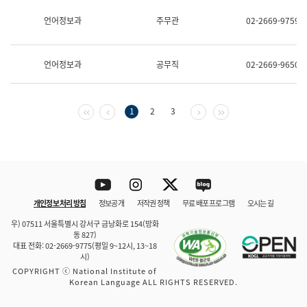
보
과
언어정보과
주무관
02-2669-9759
한
국
어
언어정보과
공무직
02-2669-9650
진
흥
과
수
첫 페이지
이전 페이지
다음 페이지
마지막 페이지
1
2
3
어
점
자
진
흥
과
Youtube
Instagram
Twitter
blog
개인정보 처리 방침
정보공개
저작권 정책
무료 배포 프로그램
오시는 길
바로 가기
문체부와 소속기관
우) 07511 서울특별시 강서구 금낭화로 154(방화
동 827)
대표 전화: 02-2669-9775(평일 9~12시, 13~18
시)
COPYRIGHT ⓒ National Institute of
Korean Language ALL RIGHTS RESERVED.