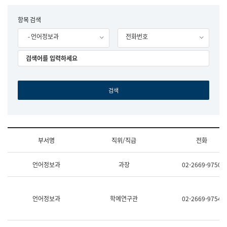
립
국
F
항목 검색
어
o
원
- 언어정보과
전화번호
r
조
m
직
도
국
어
원
원
장
기
획
연
수
부서명
직위/직급
전화
부
기
조
획
언어정보과
과장
02-2669-9750
직
운
및
영
업
과
무
공
언어정보과
학예연구관
02-2669-9754
소
공
개
언
(부
어
서
과