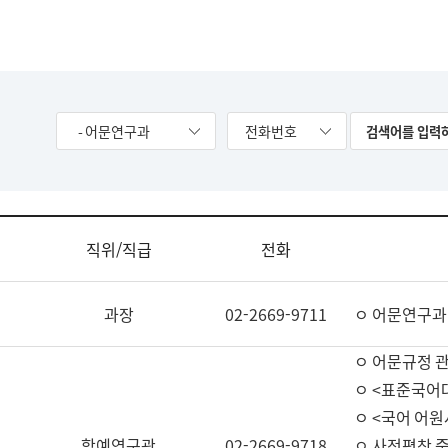
- 어문연구과
전화번호
직위/직급
전화
과장
02-2669-9711
ㅇ 어문연구과
ㅇ 어문규정 
ㅇ <표준국어
ㅇ <국어 어원
학예연구관
02-2669-9718
ㅇ 사전편찬 