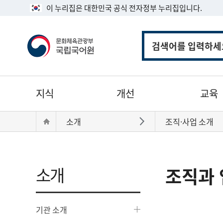
이 누리집은 대한민국 공식 전자정부 누리집입니다.
통
합
검
색
주
지식
개선
교육
메
뉴
현
Home
소개
조직·사업 소개
바로가기
재
위
치:
소개
조직과 
기관 소개