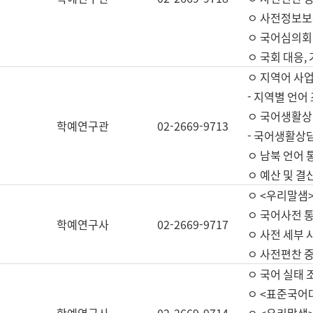
ㅇ 사전정보보
ㅇ 국어심의회
ㅇ 국회 대응,
ㅇ 지역어 사
- 지역별 언어
ㅇ 국어생활상
학예연구관
02-2669-9713
- 국어생활상담
ㅇ 남북 언어 
ㅇ 예산 및 결산(
ㅇ <우리말샘>
ㅇ 국어사전 통
학예연구사
02-2669-9717
ㅇ 사전 세부 사
ㅇ 사전편찬 
ㅇ 국어 실태 
ㅇ <표준국어