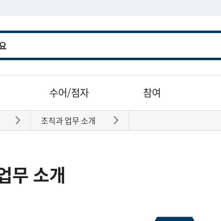
수어/점자
참여
조직과 업무 소개
바로가기
바로가기
업무 소개