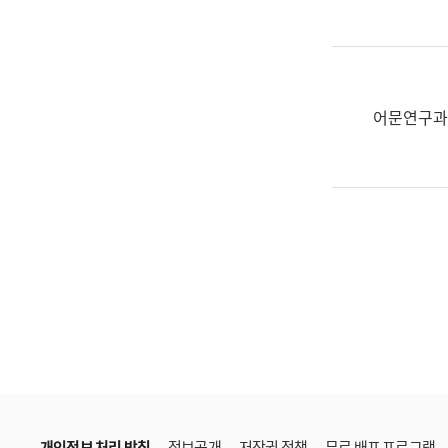
한
국
어
진
흥
어문연구과
과
수
어
점
자
진
흥
과
개인정보 처리 방침
정보공개
저작권 정책
무료 배포 프로그램