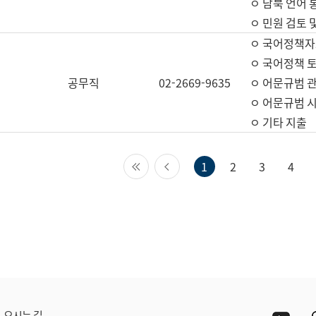
ㅇ 남북 언어 
ㅇ 민원 검토 
ㅇ 국어정책자
ㅇ 국어정책 
공무직
02-2669-9635
ㅇ 어문규범 
ㅇ 어문규범 
ㅇ 기타 지출
첫 페이지
이전 페이지
1
2
3
4
Yout
오시는 길