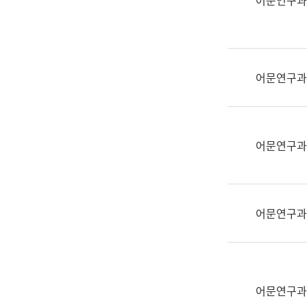
어문연구과
실
어
문
연
구
어문연구과
과
어
문
연
어문연구과
구
과
(사
전
어문연구과
팀)
언
어
정
보
어문연구과
과