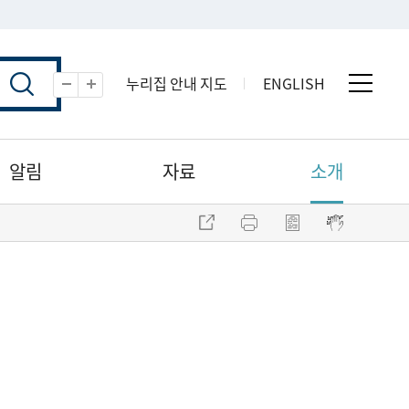
누리집 안내 지도
ENGLISH
전체 
축소
확대
알림
자료
소개
주소 복사
프린트
점자파일 내려받기
점자뷰어 보