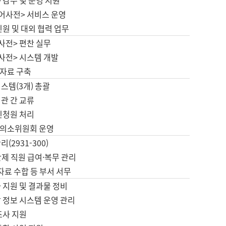
 감수 및 운영 지원
국어사전> 서비스 운영
민원 및 대외 협력 업무
사전> 편찬 실무
사전> 시스템 개발
자료 구축
스템(3개) 총괄
관 간 교류
민청원 처리
의소위원회 운영
(2931-300)
제 직원 급여·복무 관리
 자료 수합 등 부서 서무
 지원 및 결과물 정비
 정보 시스템 운영 관리
조사 지원