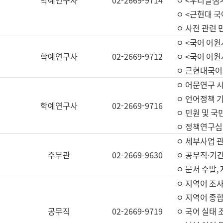
학예연구사
02-2669-9714
ㅇ <우리말샘>
ㅇ <근현대 
ㅇ 사전 관련 
ㅇ <국어 어원
학예연구사
02-2669-9712
ㅇ <국어 어원
ㅇ 근현대국어
ㅇ 어문연구 시
ㅇ 언어정책 기
학예연구사
02-2669-9716
ㅇ 민원 및 국
ㅇ 정책연구심
ㅇ 세부사업 관리
주무관
02-2669-9630
ㅇ 공무직·기간
ㅇ 문서 수발,
ㅇ 지역어 조사
ㅇ 지역어 종합
공무직
02-2669-9719
ㅇ 국어 실태 