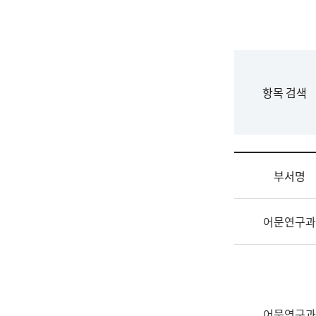
국
립
국
어
원
F
항목 검색
조
o
직
r
도
m
국
어
부서명
원
원
조
장
어문연구과
직
기
및
획
업
연
무
수
소
부
개
기
어문연구과