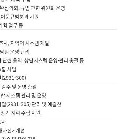
완심의회, 규범 관련 위원회 운영
 어문규범분과 지원
 기획 업무 등
업
 조사, 지역어 시스템 개발
담실 운영·관리
 관련 용역, 상담시스템 운영·관리 총괄 등
통합 사업
2931-300)
 감수 및 운영 총괄
합 시스템 관리 및 운영
업(2931-305) 관리 및 예결산
중장기 계획 수립 지원
조사
대사전> 개편