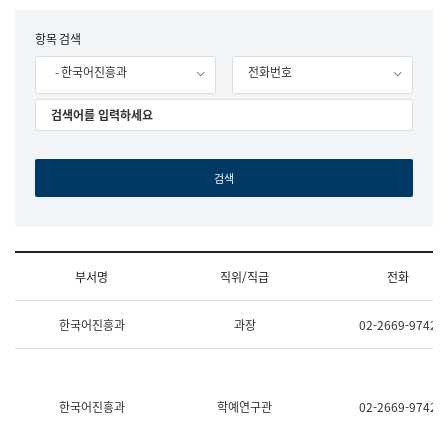
립
국
F
항목 검색
어
o
원
- 한국어진흥과
전화번호
r
조
m
직
도
국
어
원
원
장
기
획
연
수
부서명
직위/직급
전화
부
기
조
획
한국어진흥과
과장
02-2669-9742
직
운
및
영
업
과
무
공
소
공
한국어진흥과
학예연구관
02-2669-9742
개
언
(부
어
서
과