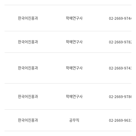
명,
교
직
육
위/
연
한국어진흥과
학예연구사
02-2669-9744
직
수
급,
과
전
어
화,
문
담
연
한국어진흥과
학예연구사
02-2669-9782
당
구
업
실
무)
어
문
연
한국어진흥과
학예연구사
02-2669-9743
구
과
어
문
연
한국어진흥과
학예연구사
02-2669-9786
구
과
(사
전
팀)
한국어진흥과
공무직
02-2669-9631
언
어
정