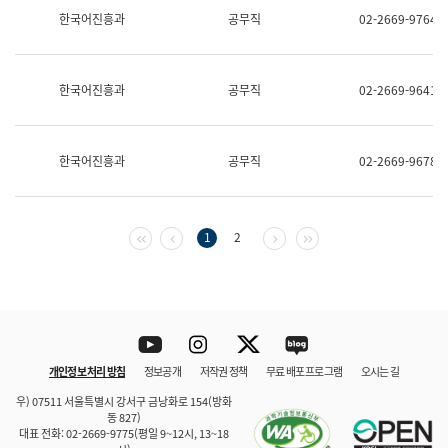
보
한국어진흥과
공무직
02-2669-9764
과
한
국
어
한국어진흥과
공무직
02-2669-9641
진
흥
과
수
한국어진흥과
공무직
02-2669-9678
어
점
자
진
흥
첫 페이지
이전 페이지
다음 페이지
마지막 페이지
1
2
과
Youtube
Instagram
Twitter
blog
개인정보 처리 방침
정보공개
저작권 정책
무료 배포 프로그램
오시는 길
바로 가기
문체부와 소속기관
우) 07511 서울특별시 강서구 금낭화로 154(방화
동 827)
대표 전화: 02-2669-9775(평일 9~12시, 13~18