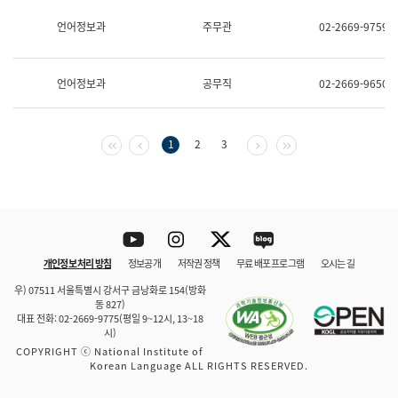
보
과
언어정보과
주무관
02-2669-9759
한
국
어
언어정보과
공무직
02-2669-9650
진
흥
과
수
첫 페이지
이전 페이지
다음 페이지
마지막 페이지
1
2
3
어
점
자
진
흥
과
Youtube
Instagram
Twitter
blog
개인정보 처리 방침
정보공개
저작권 정책
무료 배포 프로그램
오시는 길
바로 가기
문체부와 소속기관
우) 07511 서울특별시 강서구 금낭화로 154(방화
동 827)
대표 전화: 02-2669-9775(평일 9~12시, 13~18
시)
COPYRIGHT ⓒ National Institute of
Korean Language ALL RIGHTS RESERVED.