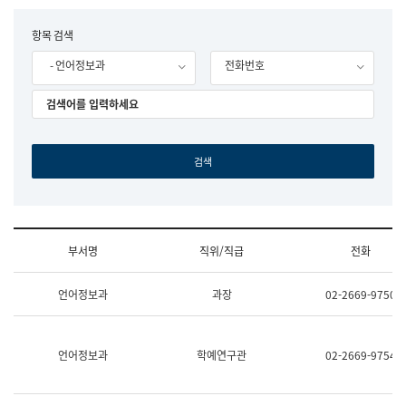
립
국
F
항목 검색
어
o
원
- 언어정보과
전화번호
r
조
m
직
도
국
어
원
원
장
기
획
연
수
부서명
직위/직급
전화
부
기
조
획
언어정보과
과장
02-2669-9750
직
운
및
영
업
과
무
공
언어정보과
학예연구관
02-2669-9754
소
공
개
언
(부
어
서
과