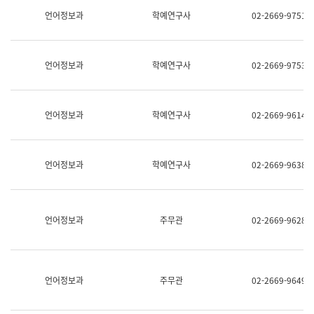
명,
교
언어정보과
학예연구사
02-2669-9751
직
육
위/
연
직
수
급,
과
언어정보과
학예연구사
02-2669-9753
전
어
화,
문
담
연
당
구
언어정보과
학예연구사
02-2669-9614
업
실
무)
어
문
연
언어정보과
학예연구사
02-2669-9638
구
과
어
문
연
언어정보과
주무관
02-2669-9628
구
과
(사
전
팀)
언어정보과
주무관
02-2669-9649
언
어
정