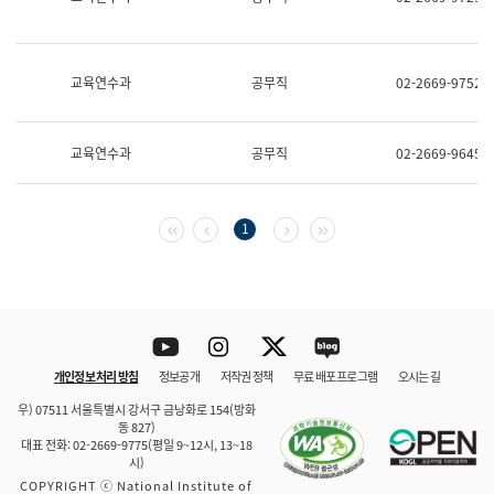
보
과
한
국
교육연수과
공무직
02-2669-9752
어
진
흥
과
교육연수과
공무직
02-2669-9645
수
어
점
자
첫 페이지
이전 페이지
다음 페이지
마지막 페이지
1
진
흥
과
Youtube
Instagram
Twitter
blog
개인정보 처리 방침
정보공개
저작권 정책
무료 배포 프로그램
오시는 길
바로 가기
문체부와 소속기관
우) 07511 서울특별시 강서구 금낭화로 154(방화
동 827)
대표 전화: 02-2669-9775(평일 9~12시, 13~18
시)
COPYRIGHT ⓒ National Institute of