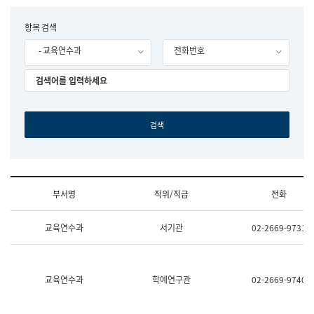
립
국
F
항목 검색
어
o
원
- 교육연수과
전화번호
r
조
m
직
도
국
어
원
원
장
기
획
연
수
부서명
직위/직급
전화
부
기
조
획
교육연수과
서기관
02-2669-9731
직
운
및
영
업
과
무
공
소
공
교육연수과
학예연구관
02-2669-9740
개
언
(부
어
서
과