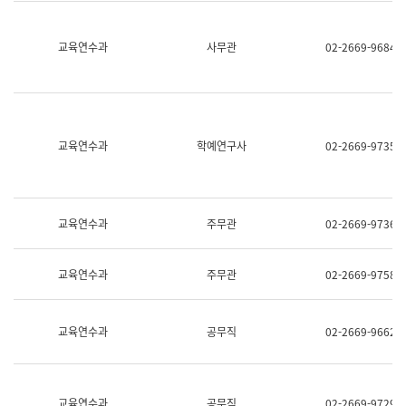
명,
교
직
육
위/
연
교육연수과
사무관
02-2669-9684
직
수
급,
과
전
어
화,
문
담
연
당
구
교육연수과
학예연구사
02-2669-9735
업
실
무)
어
문
연
구
교육연수과
주무관
02-2669-9736
과
어
문
교육연수과
주무관
02-2669-9758
연
구
과
(사
교육연수과
공무직
02-2669-9662
전
팀)
언
어
정
교육연수과
공무직
02-2669-9729