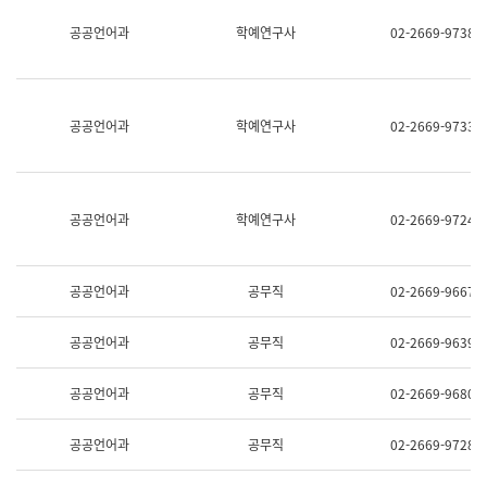
명,
교
공공언어과
학예연구사
02-2669-9738
직
육
위/
연
직
수
급,
과
전
어
공공언어과
학예연구사
02-2669-9733
화,
문
담
연
당
구
업
실
무)
어
공공언어과
학예연구사
02-2669-9724
문
연
구
과
공공언어과
공무직
02-2669-9667
어
문
연
공공언어과
공무직
02-2669-9639
구
과
(사
공공언어과
공무직
02-2669-9680
전
팀)
언
공공언어과
공무직
02-2669-9728
어
정