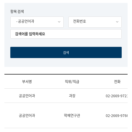
립
국
F
항목 검색
어
o
원
- 공공언어과
전화번호
r
조
m
직
도
국
어
원
원
장
기
획
연
수
부서명
직위/직급
전화
부
기
조
획
공공언어과
과장
02-2669-9721
직
운
및
영
업
과
무
공
공공언어과
학예연구관
02-2669-9766
소
공
개
언
(부
어
서
과