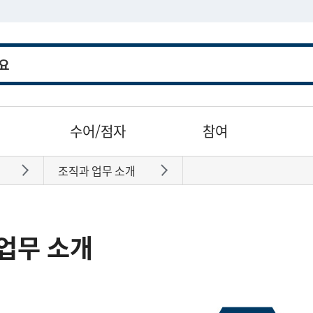
수어/점자
참여
조직과 업무 소개
바로가기
바로가기
업무 소개