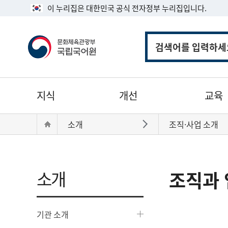
이 누리집은 대한민국 공식 전자정부 누리집입니다.
통
합
검
색
주
지식
개선
교육
메
뉴
현
Home
소개
조직·사업 소개
바로가기
재
위
치:
소개
조직과 
기관 소개