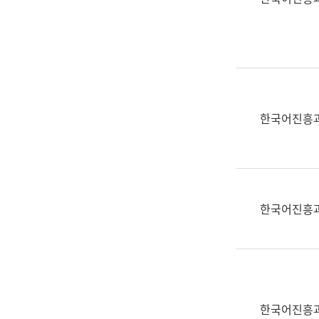
(부
획
서
운
명,
영
직
과
위/
공
직
공
급,
언
한국어진흥
전
어
화,
과
담
교
당
육
업
연
한국어진흥
무)
수
과
어
문
연
구
한국어진흥