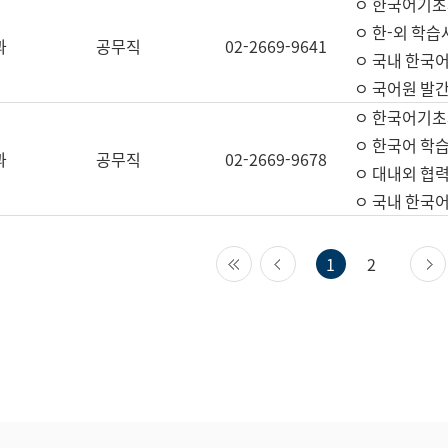
ㅇ 한국어기초
ㅇ 한-외 학습
과
공무직
02-2669-9641
ㅇ 국내 한국
ㅇ 국어원 발간
ㅇ 한국어기초
ㅇ 한국어 학
과
공무직
02-2669-9678
ㅇ 대내외 협력
ㅇ 국내 한국
첫 페이지
이전 페이지
1
2