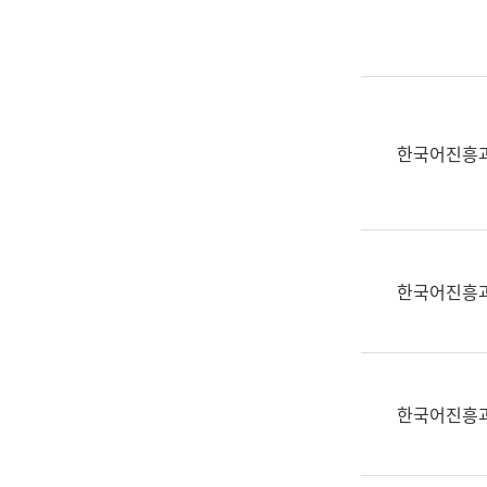
실
어
문
연
구
과
한국어진흥
어
문
연
구
과
한국어진흥
(사
전
팀)
언
어
한국어진흥
정
보
과