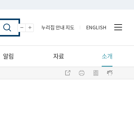
누리집 안내 지도
ENGLISH
전체 
축소
확대
알림
자료
소개
주소 복사
프린트
점자파일 내려받기
점자뷰어 보