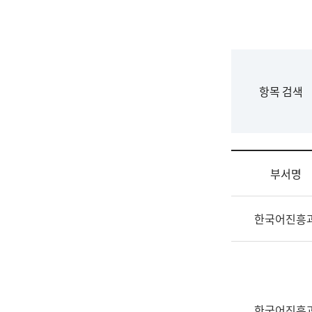
국
립
국
어
원
F
항목 검색
조
o
직
r
도
m
국
어
부서명
원
원
조
장
한국어진흥
직
기
및
획
업
연
무
수
소
부
개
기
한국어진흥