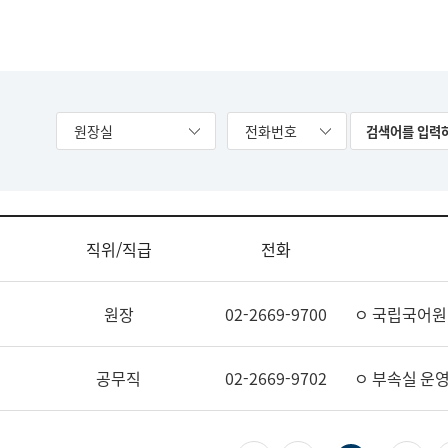
원장실
전화번호
직위/직급
전화
원장
02-2669-9700
ㅇ 국립국어원
공무직
02-2669-9702
ㅇ 부속실 운