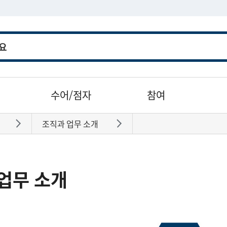
수어/점자
참여
조직과 업무 소개
바로가기
바로가기
업무 소개