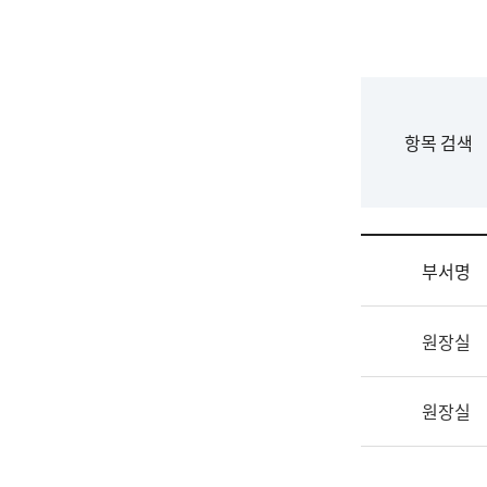
국
립
국
어
원
F
항목 검색
조
o
직
r
도
m
국
어
부서명
원
원
조
장
원장실
직
기
및
획
업
연
원장실
무
수
소
부
개
기