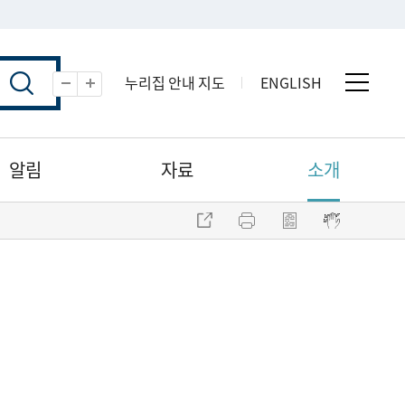
누리집 안내 지도
ENGLISH
전체 
축소
확대
알림
자료
소개
주소 복사
프린트
점자파일 내려받기
점자뷰어 보