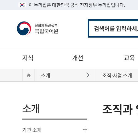
이 누리집은 대한민국 공식 전자정부 누리집입니다.
통
합
검
색
주
지식
개선
교육
메
뉴
현
Home
소개
조직·사업 소개
바로가기
재
위
치:
소개
조직과 
기관 소개