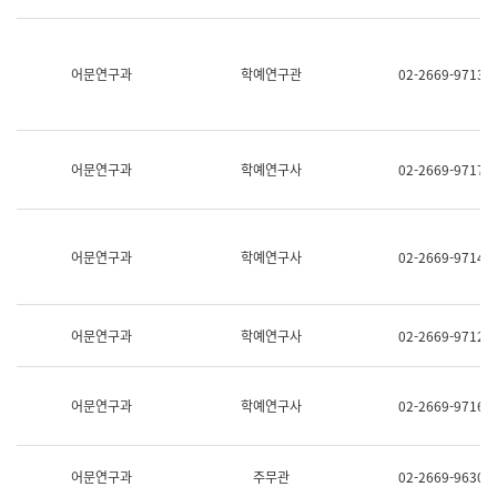
명,
교
직
육
위/
연
직
어문연구과
학예연구관
02-2669-9713
수
급,
과
전
어
화,
문
담
연
당
구
어문연구과
학예연구사
02-2669-9717
업
실
무)
어
문
연
어문연구과
학예연구사
02-2669-9714
구
과
어
문
어문연구과
학예연구사
02-2669-9712
연
구
과
(사
어문연구과
학예연구사
02-2669-9716
전
팀)
언
어
어문연구과
주무관
02-2669-9630
정