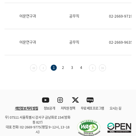
보
과
한
어문연구과
공무직
02-2669-9719
국
어
진
흥
과
어문연구과
공무직
02-2669-9635
수
어
점
자
진
첫 페이지
이전 페이지
다음 페이지
마지막 페이지
1
2
3
4
흥
과
Youtube
Instagram
Twitter
blog
개인정보 처리 방침
정보공개
저작권 정책
무료 배포 프로그램
오시는 길
바로 가기
문체부와 소속기관
우) 07511 서울특별시 강서구 금낭화로 154(방화
동 827)
대표 전화: 02-2669-9775(평일 9~12시, 13~18
시)