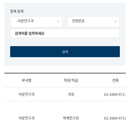
립
국
F
항목 검색
어
o
원
- 어문연구과
전화번호
r
조
m
직
도
국
어
원
원
장
기
획
연
수
부서명
직위/직급
전화
부
기
조
획
어문연구과
과장
02-2669-9711
직
운
및
영
업
과
무
공
소
공
어문연구과
학예연구관
02-2669-9718
개
언
(부
어
서
과