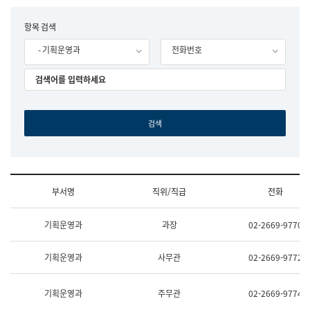
립
국
F
항목 검색
어
o
원
- 기획운영과
전화번호
r
조
m
직
도
국
어
원
원
장
기
획
연
수
부서명
직위/직급
전화
부
기
조
획
기획운영과
과장
02-2669-9770
직
운
및
영
업
과
기획운영과
사무관
02-2669-9772
무
공
소
공
개
언
기획운영과
주무관
02-2669-9774
(부
어
서
과