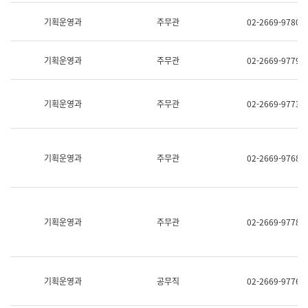
명,
교
직
기획운영과
주무관
02-2669-9780
육
위/
연
직
수
급,
과
기획운영과
주무관
02-2669-9779
전
어
화,
문
담
연
당
기획운영과
주무관
02-2669-9773
구
업
실
무)
어
문
연
기획운영과
주무관
02-2669-9768
구
과
어
문
연
구
기획운영과
주무관
02-2669-9778
과
(사
전
팀)
언
기획운영과
공무직
02-2669-9776
어
정