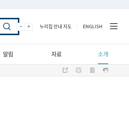
누리집 안내 지도
ENGLISH
전체 
축소
확대
알림
자료
소개
주소 복사
프린트
점자파일 내려받기
점자뷰어 보