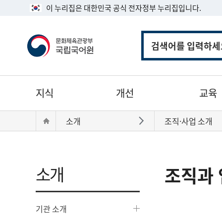
이 누리집은 대한민국 공식 전자정부 누리집입니다.
통
합
검
색
주
지식
개선
교육
메
뉴
현
Home
소개
조직·사업 소개
바로가기
재
위
치:
소개
조직과 
기관 소개