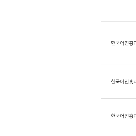
실
어
문
연
구
과
한국어진흥
어
문
연
구
과
한국어진흥
(사
전
팀)
언
어
한국어진흥
정
보
과