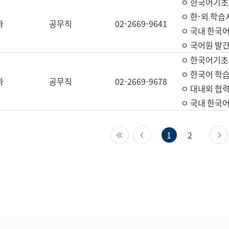
ㅇ 한국어기초
ㅇ 한-외 학습
과
공무직
02-2669-9641
ㅇ 국내 한국
ㅇ 국어원 발간
ㅇ 한국어기초
ㅇ 한국어 학
과
공무직
02-2669-9678
ㅇ 대내외 협력
ㅇ 국내 한국
첫 페이지
이전 페이지
1
2