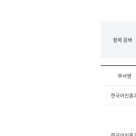
국
립
국
어
원
F
항목 검색
조
o
직
r
도
m
국
어
부서명
원
원
조
장
한국어진흥
직
기
및
획
업
연
무
수
소
부
개
기
한국어진흥