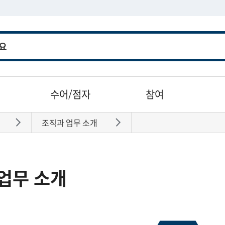
수어/점자
참여
조직과 업무 소개
바로가기
바로가기
업무 소개