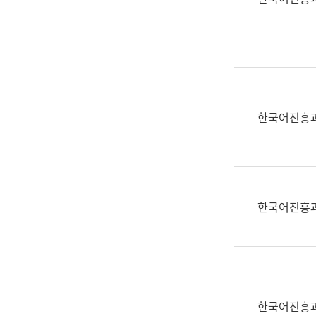
(부
획
서
운
명,
영
직
과
위/
공
직
공
급,
언
한국어진흥
전
어
화,
과
담
교
당
육
업
연
한국어진흥
무)
수
과
어
문
연
구
한국어진흥