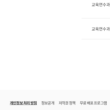
한
교육연수과
국
어
진
흥
교육연수과
과
수
어
점
자
진
흥
과
개인정보 처리 방침
정보공개
저작권 정책
무료 배포 프로그램