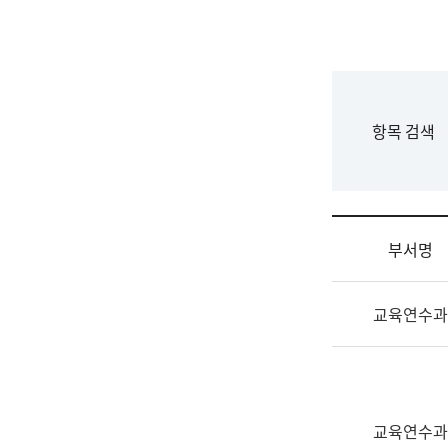
국
립
국
어
원
F
항목 검색
조
o
직
r
도
m
국
어
부서명
원
원
조
장
교육연수과
직
기
및
획
업
연
무
수
소
부
교육연수과
개
기