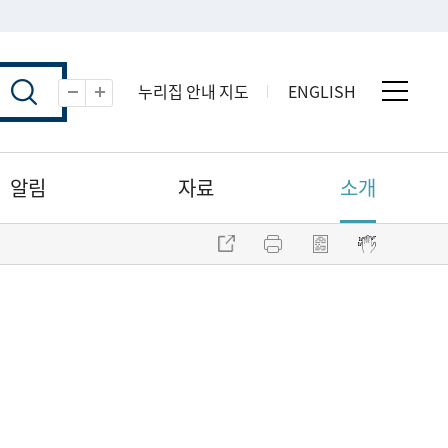
누리집 안내 지도
ENGLISH
전체 
축소
확대
알림
자료
소개
주소 복사
프린트
점자파일 내려받기
점자뷰어 보