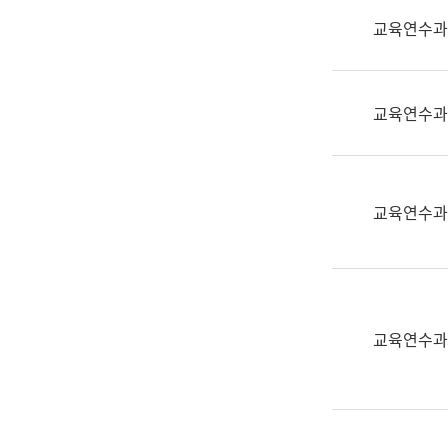
실
교육연수과
어
문
연
구
교육연수과
과
어
문
연
교육연수과
구
과
(사
전
팀)
교육연수과
언
어
정
보
과