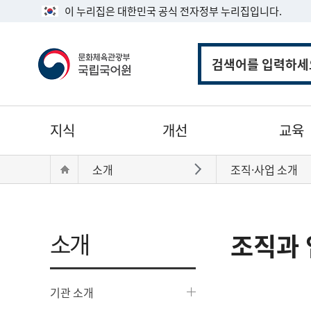
이 누리집은 대한민국 공식 전자정부 누리집입니다.
통
합
검
색
주
지식
개선
교육
메
뉴
현
Home
소개
조직·사업 소개
바로가기
재
위
치:
소개
조직과 
기관 소개