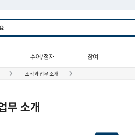
수어/점자
참여
조직과 업무 소개
바로가기
바로가기
업무 소개