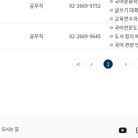
ㅇ 국어문화학
공무직
02-2669-9752
ㅇ 글쓰기 대회
ㅇ 교육연수과
ㅇ 국어전문도
공무직
02-2669-9645
ㅇ 도서 정리·
ㅇ 국어 관련
첫 페이지
이전 페이지
다
1
Yout
오시는 길