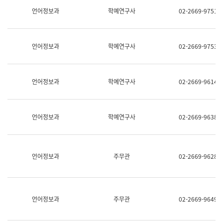
명,
교
언어정보과
학예연구사
02-2669-9751
직
육
위/
연
직
수
급,
과
언어정보과
학예연구사
02-2669-9753
전
어
화,
문
담
연
당
구
언어정보과
학예연구사
02-2669-9614
업
실
무)
어
문
연
언어정보과
학예연구사
02-2669-9638
구
과
어
문
연
언어정보과
주무관
02-2669-9628
구
과
(사
전
팀)
언어정보과
주무관
02-2669-9649
언
어
정