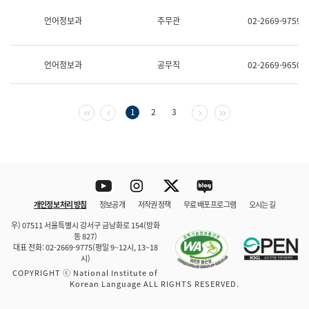
보
과
언어정보과
주무관
02-2669-9759
한
국
어
언어정보과
공무직
02-2669-9650
진
흥
과
수
첫 페이지
이전 페이지
다음 페이지
마지막 페이지
1
2
3
어
점
자
진
흥
과
Youtube
Instagram
Twitter
blog
개인정보 처리 방침
정보공개
저작권 정책
무료 배포 프로그램
오시는 길
바로 가기
문체부와 소속기관
우) 07511 서울특별시 강서구 금낭화로 154(방화
동 827)
대표 전화: 02-2669-9775(평일 9~12시, 13~18
시)
COPYRIGHT ⓒ National Institute of
Korean Language ALL RIGHTS RESERVED.