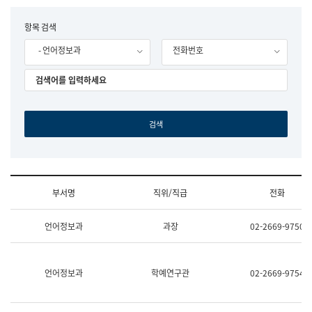
립
국
F
항목 검색
어
o
원
- 언어정보과
전화번호
r
조
m
직
도
국
어
원
원
장
기
획
연
수
부서명
직위/직급
전화
부
기
조
획
언어정보과
과장
02-2669-9750
직
운
및
영
업
과
무
공
언어정보과
학예연구관
02-2669-9754
소
공
개
언
(부
어
서
과