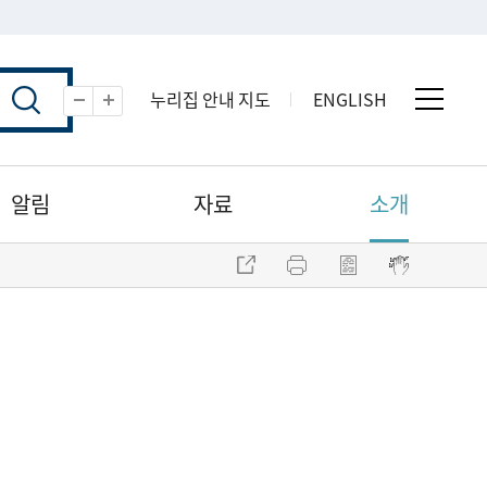
누리집 안내 지도
ENGLISH
전체 
축소
확대
알림
자료
소개
주소 복사
프린트
점자파일 내려받기
점자뷰어 보