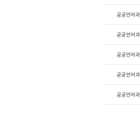
실
어
공공언어과
문
연
구
공공언어과
과
어
문
공공언어과
연
구
공공언어과
과
(사
전
공공언어과
팀)
언
어
정
보
과