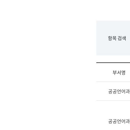
국
립
국
어
원
F
항목 검색
조
o
직
r
도
m
국
어
부서명
원
원
조
장
공공언어과
직
기
및
획
업
연
무
수
소
공공언어과
부
개
기