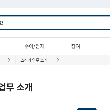
수어/점자
참여
조직과 업무 소개
바로가기
바로가기
업무 소개