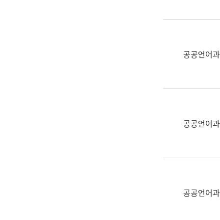
(부
획
서
운
명,
영
직
과
위/
공공언어과
공
직
공
급,
언
전
어
화,
과
담
교
공공언어과
당
육
업
연
무)
수
과
어
문
공공언어과
연
구