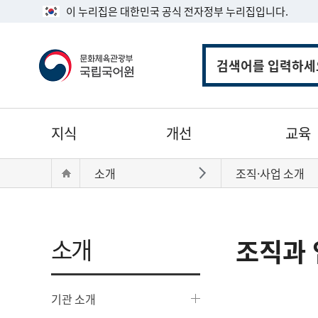
이 누리집은 대한민국 공식 전자정부 누리집입니다.
통
합
검
색
주
지식
개선
교육
메
뉴
현
Home
소개
조직·사업 소개
바로가기
재
위
치:
소개
조직과 
기관 소개