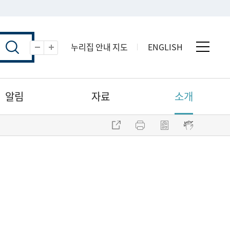
누리집 안내 지도
ENGLISH
전체 
축소
확대
알림
자료
소개
주소 복사
프린트
점자파일 내려받기
점자뷰어 보