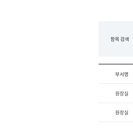
국
립
국
어
원
F
항목 검색
조
o
직
r
도
m
국
어
부서명
원
원
조
장
원장실
직
기
및
획
업
연
원장실
무
수
소
부
개
기