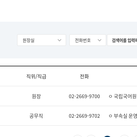
원장실
전화번호
직위/직급
전화
원장
02-2669-9700
ㅇ 국립국어원
공무직
02-2669-9702
ㅇ 부속실 운