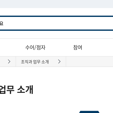
수어/점자
참여
조직과 업무 소개
바로가기
바로가기
업무 소개