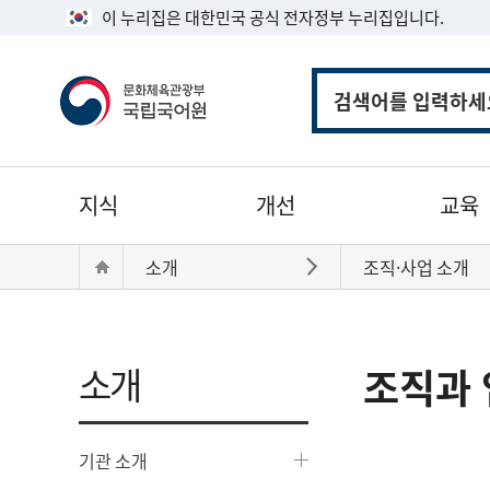
이 누리집은 대한민국 공식 전자정부 누리집입니다.
통
합
검
색
주
지식
개선
교육
메
뉴
현
Home
소개
조직·사업 소개
바로가기
재
위
치:
소개
조직과 
기관 소개