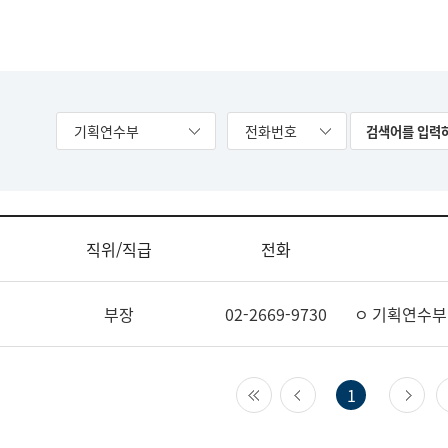
기획연수부
전화번호
직위/직급
전화
부장
02-2669-9730
ㅇ 기획연수부
첫 페이지
이전 페이지
다
1