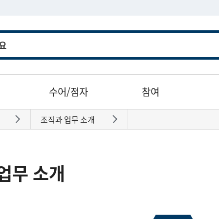
수어/점자
참여
조직과 업무 소개
바로가기
바로가기
업무 소개