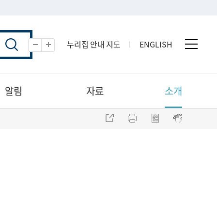
누리집 안내 지도
ENGLISH
전체 
축소
확대
알림
자료
소개
주소 복사
프린트
점자파일 내려받기
점자뷰어 보