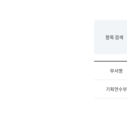
국
립
국
어
원
F
항목 검색
조
o
직
r
도
m
국
어
부서명
원
원
조
장
기획연수부
직
기
및
획
업
연
무
수
소
부
개
기